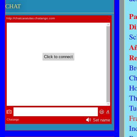
CHAT
Pa
Di
Sc
A
Re
Br
Ch
Ho
Th
T
Fr
In