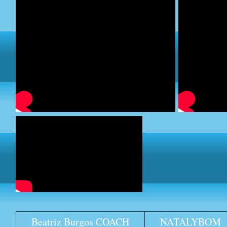
Beatriz Burgos COACH
NATALYBOM