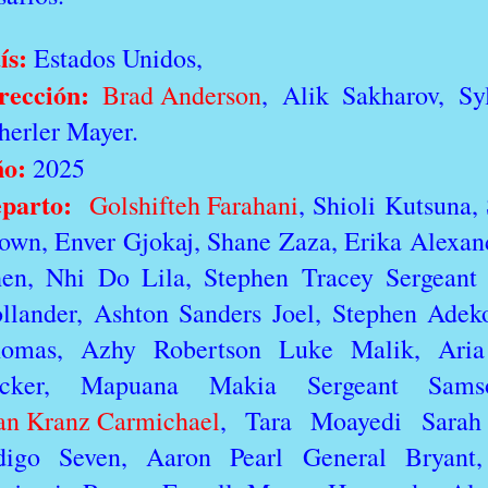
ís:
Estados Unidos,
rección:
Brad Anderson
, Alik Sakharov, S
herler Mayer.
ño:
2025
parto:
Golshifteh Farahani
, Shioli Kutsuna,
own, Enver Gjokaj, Shane Zaza, Erika Alexan
en, Nhi Do Lila, Stephen Tracey Sergeant 
llander, Ashton Sanders Joel, Stephen Adek
omas, Azhy Robertson Luke Malik, Aria
ucker, Mapuana Makia Sergeant Sam
an Kranz Carmichael
, Tara Moayedi Sarah
digo Seven, Aaron Pearl General Bryant,