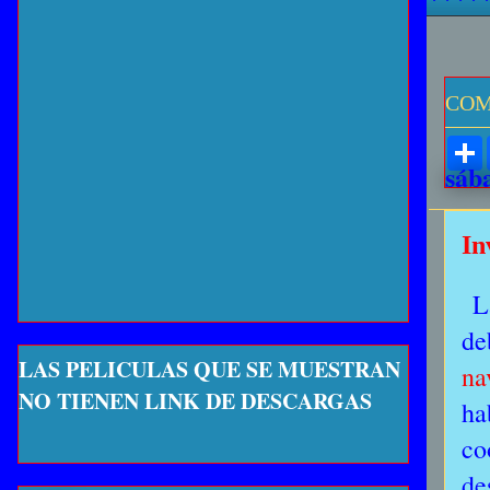
COM
sáb
In
La
de
LAS PELICULAS QUE SE MUESTRAN
na
NO TIENEN LINK DE DESCARGAS
ha
co
de