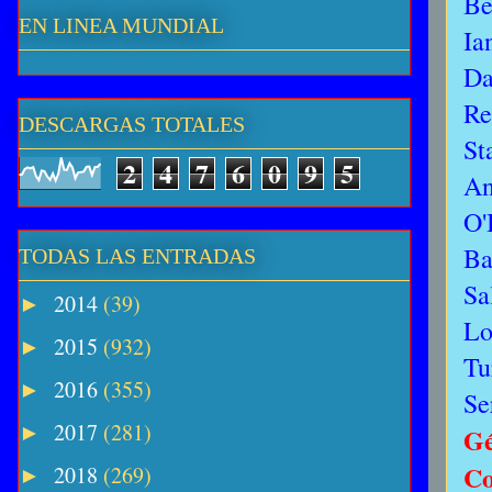
Be
EN LINEA MUNDIAL
Ia
Da
Re
DESCARGAS TOTALES
St
2
4
7
6
0
9
5
An
O'
Ba
TODAS LAS ENTRADAS
Sa
2014
(39)
►
Lo
2015
(932)
►
Tu
2016
(355)
►
Se
2017
(281)
►
Gé
Co
2018
(269)
►