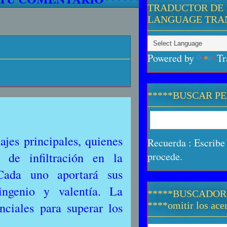
TRADUCTOR DE 
LANGUAGE TRA
Powered by
Tr
*****BUSCAR P
jes principales, quienes
Recuerda : Escribe 
 de infiltración en la
procede.
Cada uno aportará sus
ingenio y valentía. La
*****BUSCADOR
nciales para superar los
****omitir los acen