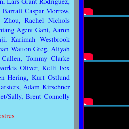
, Lars Grant Rodriguez,
 Barratt Caspar Morrow,
t Zhou, Rachel Nichols
hiang Agent Gant, Aaron
ji, Karimah Westbrook
than Watton Greg, Aliyah
 Callen, Tommy Clarke
rkis Oliver, Kelli Fox
en Hering, Kurt Ostlund
arsters, Adam Kirschner
et/Sally, Brent Connolly
estres