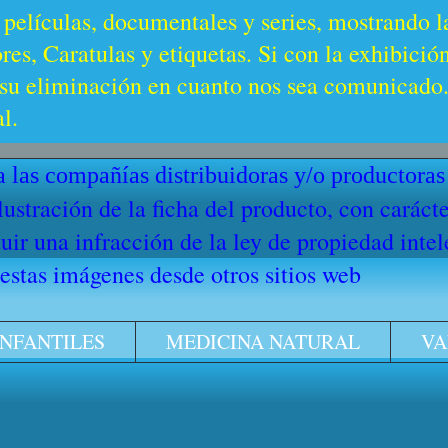
 películas, documentales y series, mostrando l
es, Caratulas y etiquetas. Si con la exhibició
u eliminación en cuanto nos sea comunicado. 
l.
 las compañías distribuidoras y/o productoras
ilustración de la ficha del producto, con cará
ir una infracción de la ley de propiedad intel
stas imágenes desde otros sitios web
INFANTILES
MEDICINA NATURAL
VA