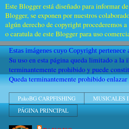
Este Blogger está diseñado para informar de
Blogger, se exponen por nuestros colaborador
algún derecho de copyright procederemos a s
o caratula de este Blogger para uso comercia
Estas imágenes cuyo Copyright pertenece a
Su uso en esta página queda limitado a la 
terminantemente prohibido y puede constitu
Queda terminantemente prohibido enlazar e
PakoBG CARPFISHING
MUSICALES 
PÁGINA PRINCIPAL