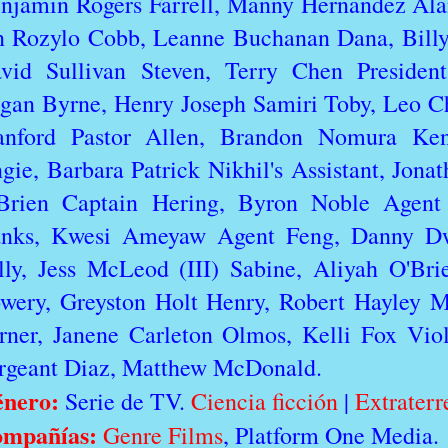
njamin Rogers Farrell, Manny Hernandez Alan
n Rozylo Cobb, Leanne Buchanan Dana, Billy
vid Sullivan Steven, Terry Chen Presiden
gan Byrne, Henry Joseph Samiri Toby, Leo C
anford Pastor Allen, Brandon Nomura Ken
gie, Barbara Patrick Nikhil's Assistant, Jona
Brien Captain Hering, Byron Noble Agent
nks, Kwesi Ameyaw Agent Feng, Danny Dwo
lly, Jess McLeod (III) Sabine, Aliyah O'Bri
wery, Greyston Holt Henry, Robert Hayley M
rner, Janene Carleton Olmos, Kelli Fox Viol
rgeant Diaz, Matthew McDonald.
nero:
Serie de TV.
Ciencia ficción
|
Extraterr
mpañías:
Genre Films
, Platform One Media.