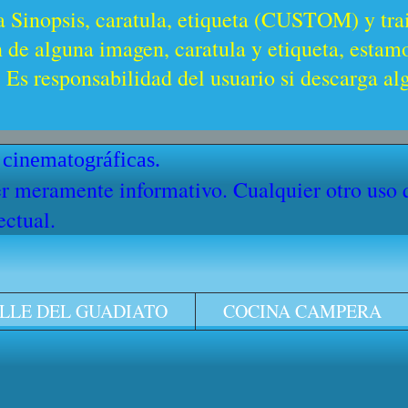
a Sinopsis, caratula, etiqueta (CUSTOM) y trai
n de alguna imagen, caratula y etiqueta, estam
Es responsabilidad del usuario si descarga al
 cinematográficas.
cter meramente informativo. Cualquier otro uso
ectual.
LLE DEL GUADIATO
COCINA CAMPERA