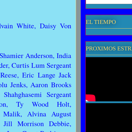
EL TIEMPO
ylvain White, Daisy Von
PROXIMOS EST
 Shamier Anderson, India
der, Curtis Lum Sergeant
Reese, Eric Lange Jack
olu Jenks, Aaron Brooks
 Shahghasemi Sergeant
son, Ty Wood Holt,
 Malik, Alvina August
 Jill Morrison Debbie,