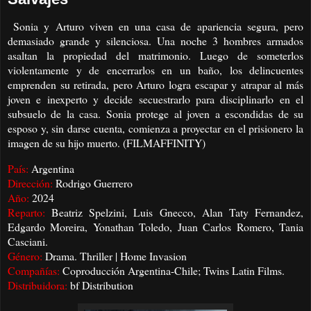
Sonia y Arturo viven en una casa de apariencia segura, pero
demasiado grande y silenciosa. Una noche 3 hombres armados
asaltan la propiedad del matrimonio. Luego de someterlos
violentamente y de encerrarlos en un baño, los delincuentes
emprenden su retirada, pero Arturo logra escapar y atrapar al más
joven e inexperto y decide secuestrarlo para disciplinarlo en el
subsuelo de la casa. Sonia protege al joven a escondidas de su
esposo y, sin darse cuenta, comienza a proyectar en el prisionero la
imagen de su hijo muerto. (FILMAFFINITY)
País:
Argentina
Dirección:
Rodrigo Guerrero
Año:
2024
Reparto:
Beatriz Spelzini, Luis Gnecco, Alan Taty Fernandez,
Edgardo Moreira, Yonathan Toledo, Juan Carlos Romero, Tania
Casciani.
Género:
Drama. Thriller | Home Invasion
Compañías:
Coproducción Argentina-Chile; Twins Latin Films.
Distribuidora:
bf Distribution