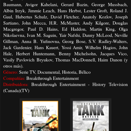
Baumann, Avigor Kahelani, Gerard Bazin, George Mussbach,
Albin Irzyk, Jimmie Leach, Hans Herbst, Lester Groft, Roland J.
Gaul, Hubertus Schulz, David Fletcher, Anatoly Kozlov, Joseph
Sartiano, John Mecca, H.R. McMaster, Andy Kilgore, Douglas
Macgregor, Paul D. Hains, Ed Haddon, Martin King, Olga
Nikolaevna, Ivan M. Saguin, Yair Nafshi, Danny McLeod, Neville
Gillman, Anna B. Yufinovna, Georg Bose, S.V. Radley-Walters,
Jack Gardenier, Hans Kauert, Yossi Amir, Wilhelm Hagios, John
Hale, Herbert Huntemann, Benny Michelsohn, Jacques Vico,
Vasily Pavlovich Bryukov, Thomas MacDonnell, Haim Danon (y
otros más).
Género:
Serie TV, Documental, Historia, Bélico
Compañías:
Breakthrough Entertainment
Distribuidora:
Breakthrough Entertainment - History Television
(Canada)(TV)