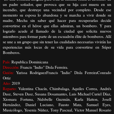
un padre soñador, que provoca que su hija casi muera en un
incendio, que destruye una vecindad por completo. Desde ese
momento su esposa lo abandona y se marcha a vivir donde su
madre, Mecha sin saber qué hacer para recuperarlas decide
convertirse en el héroe que ellas admiran, un bombero. Y para
lograrlo acude al llamado de la ciudad que solicita nuevos
miembros para formar parte de un escuadrón élite de bomberos. Allí
se une a un grupo que sin tener las cualidades necesarias vivirán las
experiencias más locas de su vida para convertirse en Súper
Bomberos.
País:
Republica Dominicana
Dirección:
Francis "Indio" Disla Ferreira.
Guión:
Yarissa RodriguezFrancis "Indio" Disla FerreiraConrado
Ortiz
Año:
2019
Reparto:
Valentina Chacín, Chimbalaga, Aquiles Correa, Andrés
Dasz, Steven Dasz, Susana Dosamantes, Luis Michael Curiel Díaz,
Xiomara Fortuna, Nidsbelle Guzmán, Karla Hatton, Josell
Hernández, Daniel Luciano, Fausto Mata, Samuel Eyes,
Musicólogo, Yesenia Núñez, Tony Pascual, Victor Manuel Rosario