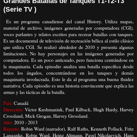
Grandes Batallas de Tanques T1-T2-T3
(Serie TV )
Es un programa canadiense del canal History. Utiliza mapas,
material de archivo, imágenes generadas por computadora (CGI),
voces parlantes y relatos escritos para recrear batallas con tanques.
Es un documental de televisión de recreación bélica al estilo clásico
que utiliza CGI. Se realizó alrededor de 2010 y presenta algunas
limitaciones. No hay personajes en las imágenes generadas por
computadora. Es un poco anticuado, pero funciona centrándose en
la maquinaria. Cada episodio analiza una batalla específica desde
todos los ángulos, concentrándose en los tanques y demás
maquinaria involucrada. Esto le da al programa una buena fluidez
narrativa. Cada episodio es una historia convincente que explica las
armas y las tácticas de la batalla.
País:
Canadá
Dirección:
Víctor Kushmaniuk, Paul Kilback, Hugh Hardy, Harvey
Crossland, Mick Grogan, Harvey Grossland.
Año:
2010 - 2013
Reparto:
Robin Ward (narrador), Ralf Raths, Kenneth Pollack, Fritz
Langanke, Robin Ward, Heinz Altmann, Pavel Nikolaevich, Hans