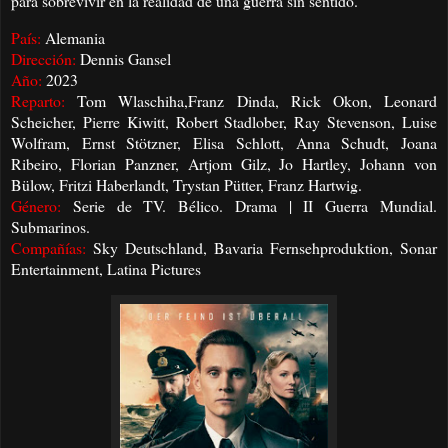
para sobrevivir en la realidad de una guerra sin sentido.
País:
Alemania
Dirección:
Dennis Gansel
Año:
2023
Reparto:
Tom Wlaschiha,Franz Dinda, Rick Okon, Leonard
Scheicher, Pierre Kiwitt, Robert Stadlober, Ray Stevenson, Luise
Wolfram, Ernst Stötzner, Elisa Schlott, Anna Schudt, Joana
Ribeiro, Florian Panzner, Artjom Gilz, Jo Hartley, Johann von
Bülow, Fritzi Haberlandt, Trystan Pütter, Franz Hartwig.
Género:
Serie de TV. Bélico. Drama | II Guerra Mundial.
Submarinos.
Compañías:
Sky Deutschland, Bavaria Fernsehproduktion, Sonar
Entertainment, Latina Pictures