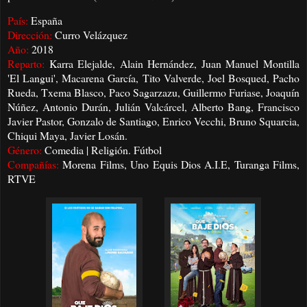
País:
España
Dirección:
Curro Velázquez
Año:
2018
Reparto:
Karra Elejalde, Alain Hernández, Juan Manuel Montilla
'El Langui', Macarena García, Tito Valverde, Joel Bosqued, Pacho
Rueda, Txema Blasco, Paco Sagarzazu, Guillermo Furiase, Joaquín
Núñez, Antonio Durán, Julián Valcárcel, Alberto Bang, Francisco
Javier Pastor, Gonzalo de Santiago, Enrico Vecchi, Bruno Squarcia,
Chiqui Maya, Javier Losán.
Género:
Comedia | Religión. Fútbol
Compañías:
Morena Films, Uno Equis Dios A.I.E, Turanga Films,
RTVE