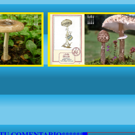
5 DE SEPTIEMBRE NO SE ATENDERAN S
***********
 TU COMENTARIO********************