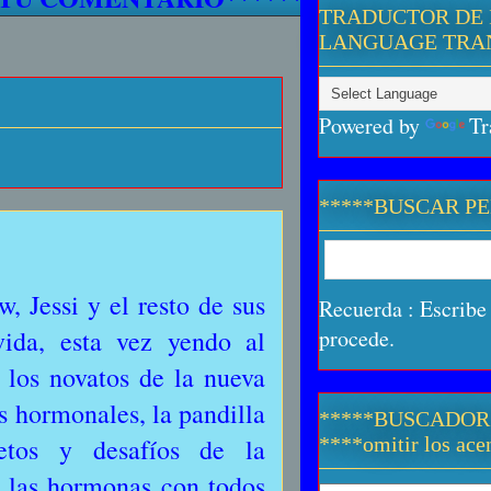
TRADUCTOR DE 
LANGUAGE TRA
Powered by
Tr
*****BUSCAR P
, Jessi y el resto de sus
Recuerda : Escribe 
ida, esta vez yendo al
procede.
 los novatos de la nueva
 hormonales, la pandilla
*****BUSCADOR
etos y desafíos de la
****omitir los acen
e las hormonas con todos