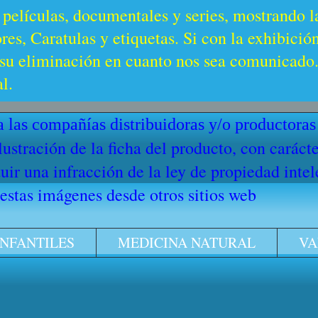
 películas, documentales y series, mostrando l
es, Caratulas y etiquetas. Si con la exhibició
u eliminación en cuanto nos sea comunicado. 
l.
 las compañías distribuidoras y/o productoras
ilustración de la ficha del producto, con cará
ir una infracción de la ley de propiedad intel
stas imágenes desde otros sitios web
INFANTILES
MEDICINA NATURAL
VA