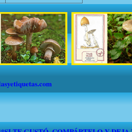
syetiquetas.com
S" DESDE EL 1 DE JULIO HASTA EL 1
."FELICES VACACIONES A TODOS"*
*****SI TE GUSTÓ, COMPÁRTELO Y DEJA