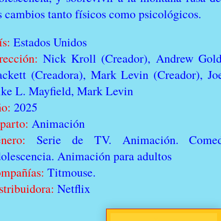
s cambios tanto físicos como psicológicos.
ís:
Estados Unidos
rección:
Nick Kroll (Creador), Andrew Goldb
ackett (Creadora), Mark Levin (Creador), Jo
ke L. Mayfield, Mark Levin
ño:
2025
parto:
Animación
nero:
Serie de TV. Animación. Comed
olescencia. Animación para adultos
mpañías:
Titmouse.
stribuidora:
Netflix