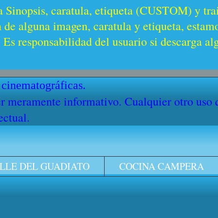
a Sinopsis, caratula, etiqueta (CUSTOM) y trai
n de alguna imagen, caratula y etiqueta, estam
Es responsabilidad del usuario si descarga al
 cinematográficas.
cter meramente informativo. Cualquier otro uso
ectual.
LLE DEL GUADIATO
COCINA CAMPERA