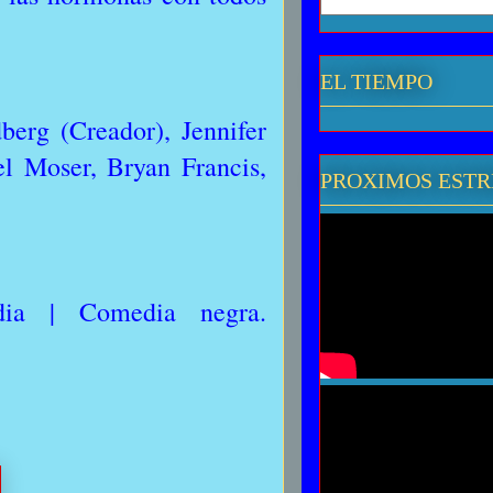
EL TIEMPO
erg (Creador), Jennifer
el Moser, Bryan Francis,
PROXIMOS EST
ia | Comedia negra.