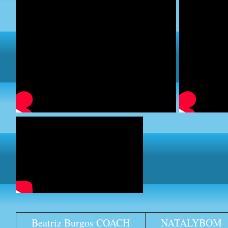
Beatriz Burgos COACH
NATALYBOM