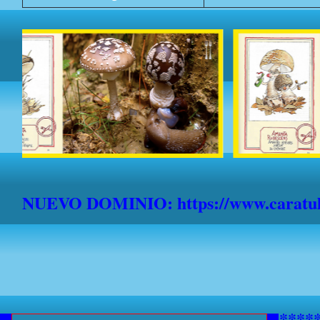
NUEVO DOMINIO: https://www.caratula
***********AVISO A NAVEGANTE
*******************************