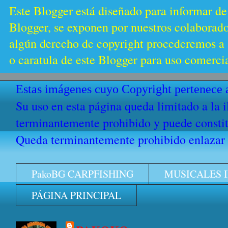
Este Blogger está diseñado para informar de
Blogger, se exponen por nuestros colaborador
algún derecho de copyright procederemos a s
o caratula de este Blogger para uso comercia
Estas imágenes cuyo Copyright pertenece a
Su uso en esta página queda limitado a la 
terminantemente prohibido y puede constitu
Queda terminantemente prohibido enlazar e
PakoBG CARPFISHING
MUSICALES 
PÁGINA PRINCIPAL