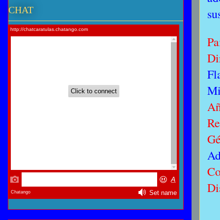
CHAT
su
Pa
Di
Fl
Mi
A
Re
Gé
Ad
Co
Di