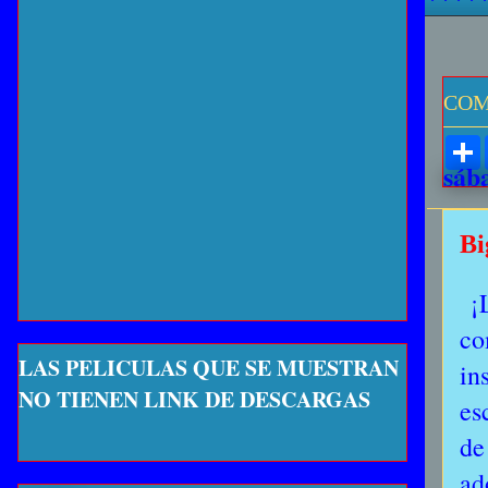
COM
sáb
Bi
¡
co
LAS PELICULAS QUE SE MUESTRAN
in
NO TIENEN LINK DE DESCARGAS
es
de
ad