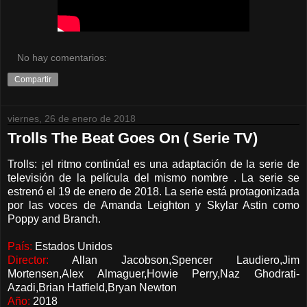
No hay comentarios:
Compartir
viernes, 26 de enero de 2018
Trolls The Beat Goes On ( Serie TV)
Trolls: ¡el ritmo continúa! es una adaptación de la serie de
televisión de la película del mismo nombre . La serie se
estrenó el 19 de enero de 2018. La serie está protagonizada
por las voces de Amanda Leighton y Skylar Astin como
Poppy and Branch.
País:
Estados Unidos
Director:
Allan Jacobson,Spencer Laudiero,Jim
Mortensen,Alex Almaguer,Howie Perry,Naz Ghodrati-
Azadi,Brian Hatfield,Bryan Newton
Año:
2018