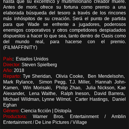
hasta que su excéntrico y multimillonario creador muere.
Antes de morir, ofrece su fortuna como premio a una
elaborada búsqueda del tesoro a través de los rincones
más inhóspitos de su creación. Será el punto de partida
para que Wade se enfrente a jugadores, poderosos
enemigos corporativos y otros competidores despiadados
dispuestos a hacer lo que sea, tanto dentro de Oasis como
del mundo real, para hacerse con el premio.
(FILMAFFINITY)
País
: Estados Unidos
Director:
Steven Spielberg
Año:
2018
Reparto:
Tye Sheridan, Olivia Cooke, Ben Mendelsohn,
Mark Rylance, Simon Pegg, T.J. Miller, Hannah John-
Kamen, Win Morisaki, Philip Zhao, Julia Nickson, Kae
Alexander, Lena Waithe, Ralph Ineson, David Barrera,
Michael Wildman, Lynne Wilmot, Carter Hastings, Daniel
Eghan
Género:
Ciencia ficción | Distopía
Productora:
Warner Bros. Entertainment / Amblin
Entertainment / De Line Pictures / Village