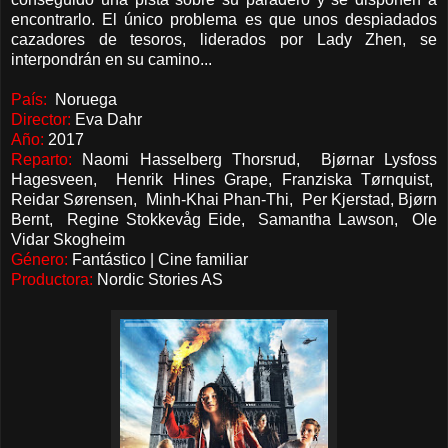
encontrarlo. El único problema es que unos despiadados
cazadores de tesoros, liderados por Lady Zhen, se
interpondrán en su camino...
País:
Noruega
Director:
Eva Dahr
Año:
2017
Reparto:
Naomi Hasselberg Thorsrud, Bjørnar Lysfoss
Hagesveen, Henrik Hines Grape, Franziska Tørnquist,
Reidar Sørensen, Minh-Khai Phan-Thi, Per Kjerstad, Bjørn
Bernt, Regine Stokkevåg Eide, Samantha Lawson, Ole
Vidar Skogheim
Género:
Fantástico | Cine familiar
Productora:
Nordic Stories AS