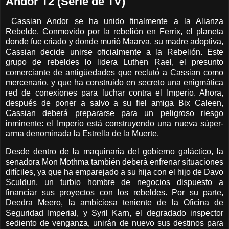
Andor T2 (Serie de TV)
Cassian Andor se ha unido finalmente a la Alianza
Rebelde. Conmovido por la rebelión en Ferrix, el planeta
donde fue criado y donde murió Maarva, su madre adoptiva,
Cassian decide unirse oficialmente a la Rebelión. Este
grupo de rebeldes lo lidera Luthen Rael, el presunto
comerciante de antigüedades que reclutó a Cassian como
mercenario, y que ha construido en secreto una enigmática
red de conexiones para luchar contra el Imperio. Ahora,
después de poner a salvo a su fiel amiga Bix Caleen,
Cassian deberá prepararse para un peligroso riesgo
inminente: el Imperio está construyendo una nueva súper-
arma denominada la Estrella de la Muerte.
Desde dentro de la maquinaria del gobierno galáctico, la
senadora Mon Mothma también deberá enfrenar situaciones
difíciles, ya que ha emparejado a su hija con el hijo de Davo
Sculdun, un turbio hombre de negocios dispuesto a
financiar sus proyectos con los rebeldes. Por su parte,
Deedra Meero, la ambiciosa teniente de la Oficina de
Seguridad Imperial, y Syril Karn, el degradado inspector
sediento de venganza, unirán de nuevo sus destinos para