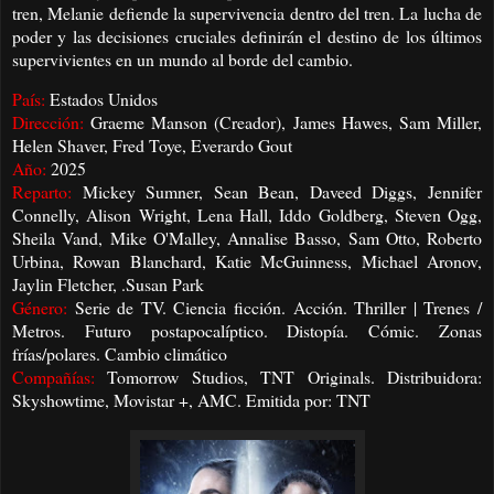
tren, Melanie defiende la supervivencia dentro del tren. La lucha de
poder y las decisiones cruciales definirán el destino de los últimos
supervivientes en un mundo al borde del cambio.
País:
Estados Unidos
Dirección:
Graeme Manson (Creador), James Hawes, Sam Miller,
Helen Shaver, Fred Toye, Everardo Gout
Año:
2025
Reparto:
Mickey Sumner, Sean Bean, Daveed Diggs, Jennifer
Connelly, Alison Wright, Lena Hall, Iddo Goldberg, Steven Ogg,
Sheila Vand, Mike O'Malley, Annalise Basso, Sam Otto, Roberto
Urbina, Rowan Blanchard, Katie McGuinness, Michael Aronov,
Jaylin Fletcher, .Susan Park
Género:
Serie de TV. Ciencia ficción. Acción. Thriller | Trenes /
Metros. Futuro postapocalíptico. Distopía. Cómic. Zonas
frías/polares. Cambio climático
Compañías:
Tomorrow Studios, TNT Originals. Distribuidora:
Skyshowtime, Movistar +, AMC. Emitida por: TNT