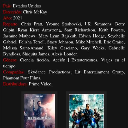
País:
Estados Unidos
Dirección:
Chris McKay
Año:
2021
Reparto:
Chris Pratt, Yvonne Strahovski, J.K. Simmons, Betty
Gilpin, Ryan Kiera Armstrong, Sam Richardson, Keith Powers,
Jasmine Mathews, Mary Lynn Rajskub, Edwin Hodge, Seychelle
Gabriel, Felisha Terrell, Stacy Johnson, Mike Mitchell, Eric Graise,
Melissa Saint-Amand, Kiley Casciano, Gary Weeks, Gabrielle
Byndloss, Shiquita James, Alexis Louder.
Género:
Ciencia ficción. Acción | Extraterrestres. Viajes en el
tiempo
Compañías:
Skydance Productions, Lit Entertainment Group,
Phantom Four Films.
Distribuidora:
Prime Video