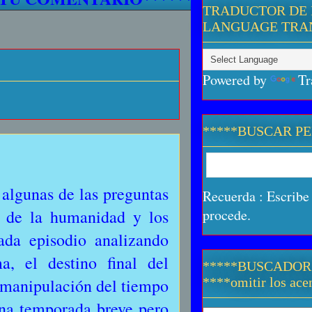
TRADUCTOR DE 
LANGUAGE TRA
Powered by
Tr
*****BUSCAR P
algunas de las preguntas
Recuerda : Escribe 
o de la humanidad y los
procede.
ada episodio analizando
, el destino final del
*****BUSCADOR
la manipulación del tiempo
****omitir los acen
una temporada breve pero