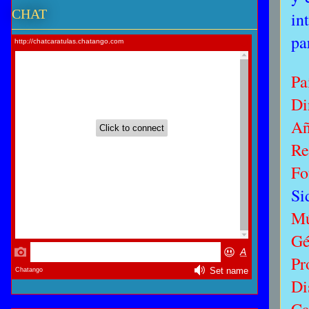
CHAT
in
pa
Pa
Di
Añ
Re
Fo
Si
Mú
Gé
Pr
Di