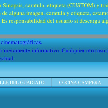
a Sinopsis, caratula, etiqueta (CUSTOM) y trai
n de alguna imagen, caratula y etiqueta, estam
Es responsabilidad del usuario si descarga al
 cinematográficas.
cter meramente informativo. Cualquier otro uso
ectual.
LLE DEL GUADIATO
COCINA CAMPERA