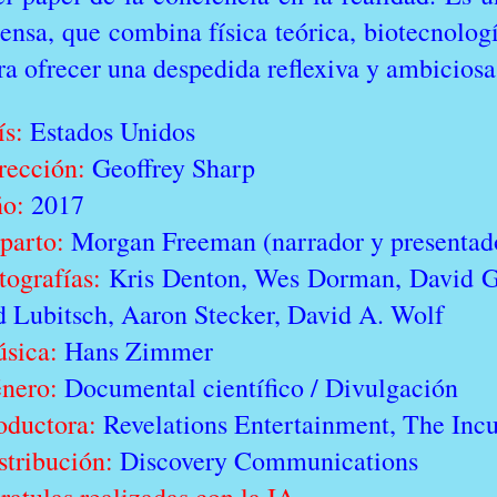
tensa, que combina física teórica, biotecnolog
ra ofrecer una despedida reflexiva y ambiciosa 
ís:
Estados Unidos
rección:
Geoffrey Sharp
o:
2017
parto:
Morgan Freeman (narrador y presentad
tografías:
Kris Denton, Wes Dorman, David G
d Lubitsch, Aaron Stecker, David A. Wolf
sica:
Hans Zimmer
nero:
Documental científico / Divulgación
oductora:
Revelations Entertainment, The Incu
stribución:
Discovery Communications