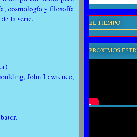
ía, cosmología y filosofía
de la serie.
EL TIEMPO
PROXIMOS EST
or)
oulding, John Lawrence,
bator.