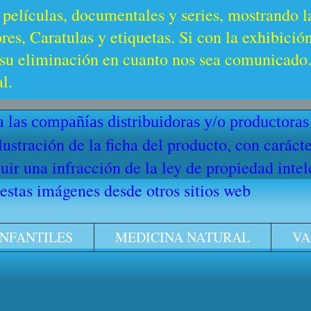
 películas, documentales y series, mostrando l
es, Caratulas y etiquetas. Si con la exhibició
u eliminación en cuanto nos sea comunicado. 
l.
 las compañías distribuidoras y/o productoras
ilustración de la ficha del producto, con cará
ir una infracción de la ley de propiedad intel
stas imágenes desde otros sitios web
INFANTILES
MEDICINA NATURAL
VA