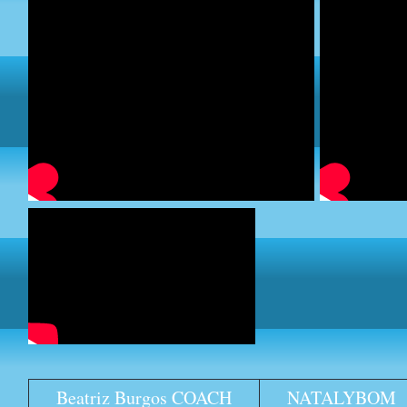
Beatriz Burgos COACH
NATALYBOM