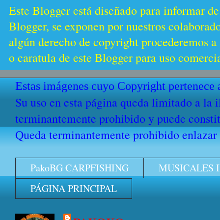
Este Blogger está diseñado para informar de
Blogger, se exponen por nuestros colaborador
algún derecho de copyright procederemos a s
o caratula de este Blogger para uso comercia
Estas imágenes cuyo Copyright pertenece a
Su uso en esta página queda limitado a la 
terminantemente prohibido y puede constitu
Queda terminantemente prohibido enlazar e
PakoBG CARPFISHING
MUSICALES 
PÁGINA PRINCIPAL