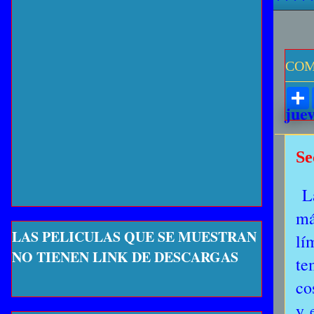
COM
juev
Se
La
má
LAS PELICULAS QUE SE MUESTRAN
lí
NO TIENEN LINK DE DESCARGAS
te
co
y 