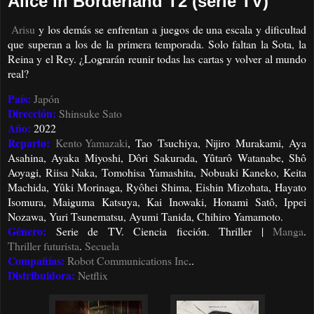
Alice in Borderland T2 (serie TV)
Arisu
y los demás se enfrentan a juegos de una escala y dificultad
que superan a los de la primera temporada. Solo faltan la Sota, la
Reina y el Rey. ¿Lograrán reunir todas las cartas y volver al mundo
real?
País:
Japón
Dirección:
Shinsuke Sato
Año:
2022
Reparto:
Kento Yamazaki
, Tao Tsuchiya, Nijiro Murakami, Aya
Asahina, Ayaka Miyoshi, Dôri Sakurada, Yûtarô Watanabe, Shô
Aoyagi, Riisa Naka, Tomohisa Yamashita, Nobuaki Kaneko, Keita
Machida, Yûki Morinaga, Ryôhei Shima, Eishin Mizohata, Hayato
Isomura, Maiguma Katsuya, Kai Inowaki, Honami Satô, Ippei
Nozawa, Yuri Tsunematsu, Ayumi Tanida, Chihiro Yamamoto.
Género:
Serie de TV. Ciencia ficción. Thriller |
Manga
.
Thriller futurista
.
Secuela
Compañías:
Robot Communications Inc
..
Distribuidora:
Netflix