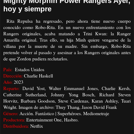
Mighty Morphin Power Rangers Ayer,
hoy y siempre
Rita Repulsa ha regresado, pero ahora tiene nuevo cuerpo
conocido como Robo-Rita. En un nuevo enfrentamiento con los
Rangers originales, acaba matando a Trini Kwan: la Ranger
Amarilla original. Tras ello, su hija Minh quiere vengarse de la
villana por la muerte de su madre. Sin embargo, Robo-Rita
pretende volver al pasado y asesinar a los Rangers originales antes
de que Zordon pudiera reclutarlos.
País:
Estados Unidos
Dirección:
Charlie Haskell
Año:
2023
Reparto:
David Yost, Walter Emmanuel Jones, Charlie Kersh,
Catherine Sutherland, Johnny Yong Bosch, Richard Steven
Horvitz, Barbara Goodson, Steve Cardenas, Karan Ashley, Tuari
Wright. Imagen de archivo: Thuy Thang, Jason David Frank
Género:
Acción. Fantástico | Superhéroes. Mediometraje
Productora:
Entertainment One, Hasbro.
Distribuidora:
Netflix