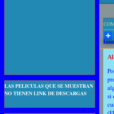
COM
lune
Al
Po
pr
LAS PELICULAS QUE SE MUESTRAN
al
NO TIENEN LINK DE DESCARGAS
si
cu
(F