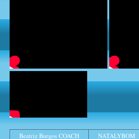
Beatriz Burgos COACH
NATALYBOM