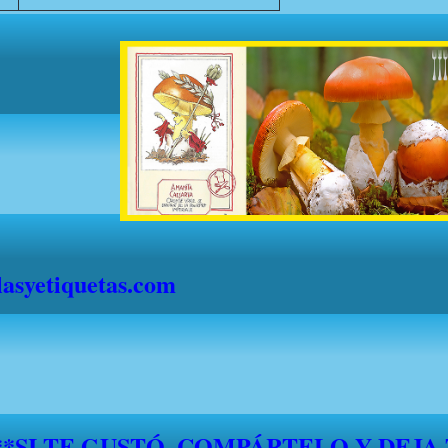
syetiquetas.com
S" DESDE EL 1 DE JULIO HASTA EL 1
."FELICES VACACIONES A TODOS"*
*****SI TE GUSTÓ, COMPÁRTELO Y DEJA