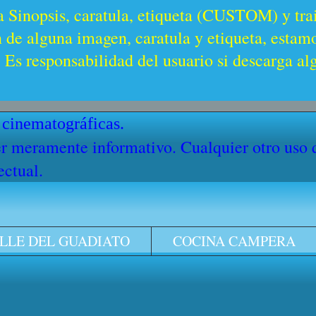
a Sinopsis, caratula, etiqueta (CUSTOM) y trai
n de alguna imagen, caratula y etiqueta, estam
Es responsabilidad del usuario si descarga al
 cinematográficas.
cter meramente informativo. Cualquier otro uso
ectual.
LLE DEL GUADIATO
COCINA CAMPERA