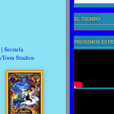
EL TIEMPO
PROXIMOS EST
 | Secuela
yToon Studios