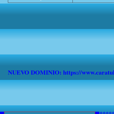
NUEVO DOMINIO: https://www.caratula
***********AVISO A NAVEGANTE
*******************************