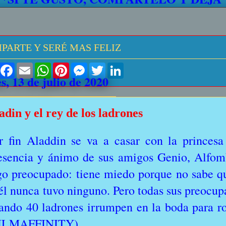
PARTE Y SERÉ MAS FELIZ
S
F
E
W
P
M
T
L
h
a
m
h
i
e
w
i
s, 13 de julio de 2020
a
c
a
a
n
s
i
n
r
e
i
t
t
s
t
k
e
b
l
s
e
e
t
e
o
A
r
n
e
d
adin y el rey de los ladrones
o
p
e
g
r
I
k
p
s
e
n
t
r
r fin Aladdin se va a casar con la princesa
esencia y ánimo de sus amigos Genio, Alfom
go preocupado: tiene miedo porque no sabe qué
 él nunca tuvo ninguno. Pero todas sus preocu
ando 40 ladrones irrumpen en la boda para r
ILMAFFINITY)