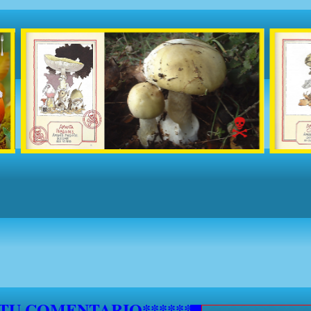
5 DE SEPTIEMBRE NO SE ATENDERAN S
***********
 TU COMENTARIO********************