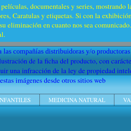
 películas, documentales y series, mostrando l
es, Caratulas y etiquetas. Si con la exhibició
u eliminación en cuanto nos sea comunicado. 
l.
 las compañías distribuidoras y/o productoras
ilustración de la ficha del producto, con cará
ir una infracción de la ley de propiedad intel
stas imágenes desde otros sitios web
INFANTILES
MEDICINA NATURAL
VA