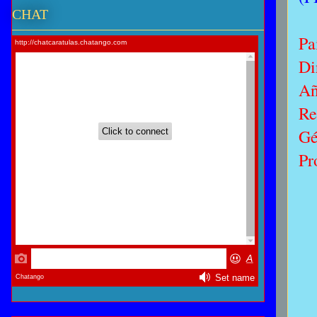
CHAT
Pa
Di
A
Re
Gé
Pr