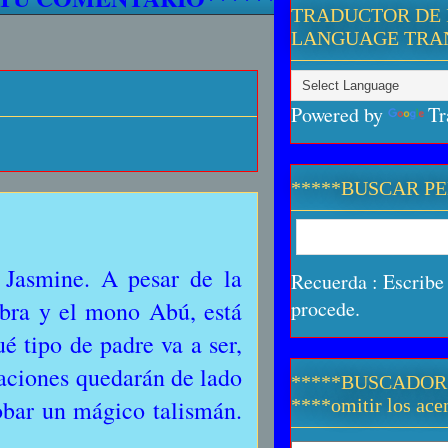
TRADUCTOR DE 
LANGUAGE TRA
Powered by
Tr
*****BUSCAR P
 Jasmine. A pesar de la
Recuerda : Escribe 
bra y el mono Abú, está
procede.
 tipo de padre va a ser,
paciones quedarán de lado
*****BUSCADOR
obar un mágico talismán.
****omitir los acen