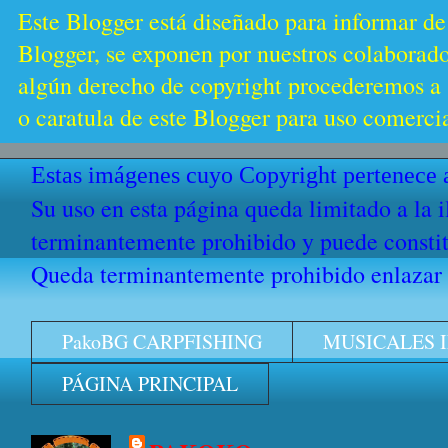
Este Blogger está diseñado para informar de
Blogger, se exponen por nuestros colaborador
algún derecho de copyright procederemos a s
o caratula de este Blogger para uso comercia
Estas imágenes cuyo Copyright pertenece a
Su uso en esta página queda limitado a la 
terminantemente prohibido y puede constitu
Queda terminantemente prohibido enlazar e
PakoBG CARPFISHING
MUSICALES 
PÁGINA PRINCIPAL