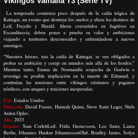
Vikingos Valhalla T3 (Serie TV)
La temporada comienza poco después de la caída trágica de
Kattegat, un evento que destruye los sueños y altera los destinos de
Leif, Freydis y Harald. Ahora convertidos en fugitivos en
Escandinavia, deben poner a prueba su valor y ambiciones
viajando a territorios desconocidos y enfrentándose a nuevos
enemigos.
“Nuestros héroes, tras la caída de Kattegat, se ven obligados a
probar su ambición y coraje en mundos más allá de los fiordos.”
Mientras tanto, Emma de Normandía sospecha de Godwin e
investiga su posible implicación en la muerte de Edmund, y
continúan las tensiones entre vikingos cristianos y paganos
nórdicos, con ataques y traiciones inesperadas.
País:
Estados Unidos
Dirección:
David Frazee, Hannah Quinn, Steve Saint Leger, Niels
Arden Oplev.
Año:
2023
Reparto:
Sam CorlettLeif, Frida Gustavsson, Leo Suter, Laura
Berlin, Jóhannes Haukur JóhannessonOlaf, Bradley James, Sofya