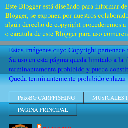
Este Blogger está diseñado para informar de
Blogger, se exponen por nuestros colaborador
algún derecho de copyright procederemos a s
o caratula de este Blogger para uso comercia
Estas imágenes cuyo Copyright pertenece a
Su uso en esta página queda limitado a la 
terminantemente prohibido y puede constitu
Queda terminantemente prohibido enlazar e
PakoBG CARPFISHING
MUSICALES 
PÁGINA PRINCIPAL