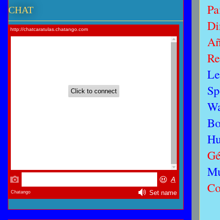
Pa
CHAT
Di
Añ
Re
Le
Sp
Wa
Bo
Hu
Gé
Mu
Co