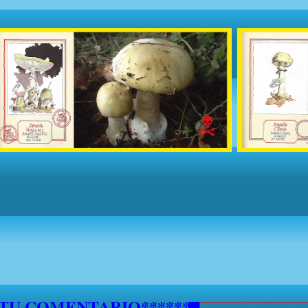
5 DE SEPTIEMBRE NO SE ATENDERAN S
***********
 TU COMENTARIO********************