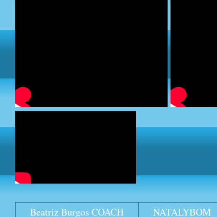
Beatriz Burgos COACH
NATALYBOM