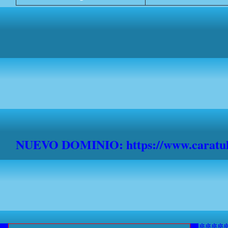
NUEVO DOMINIO: https://www.caratula
***********AVISO A NAVEGANTE
*******************************