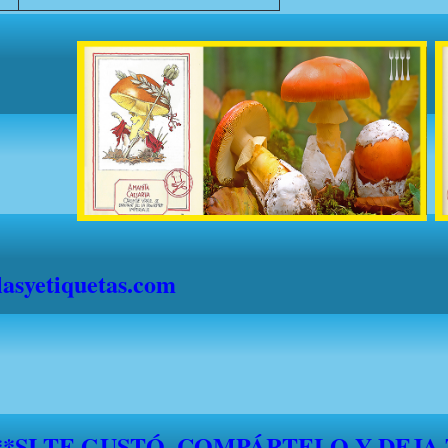
syetiquetas.com
S" DESDE EL 1 DE JULIO HASTA EL 1
."FELICES VACACIONES A TODOS"*
*****SI TE GUSTÓ, COMPÁRTELO Y DEJA