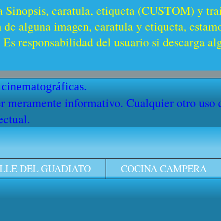
a Sinopsis, caratula, etiqueta (CUSTOM) y trai
n de alguna imagen, caratula y etiqueta, estam
Es responsabilidad del usuario si descarga al
 cinematográficas.
cter meramente informativo. Cualquier otro uso
ectual.
LLE DEL GUADIATO
COCINA CAMPERA