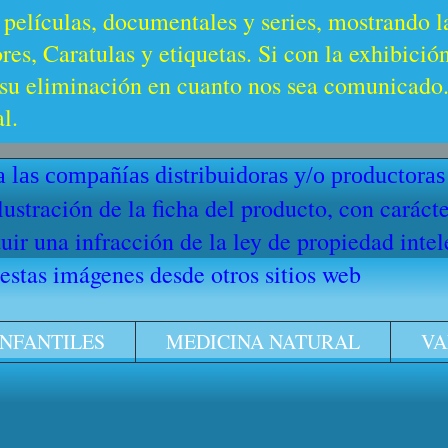
 películas, documentales y series, mostrando l
es, Caratulas y etiquetas. Si con la exhibició
u eliminación en cuanto nos sea comunicado. 
l.
 las compañías distribuidoras y/o productoras
ilustración de la ficha del producto, con cará
ir una infracción de la ley de propiedad intel
stas imágenes desde otros sitios web
INFANTILES
MEDICINA NATURAL
VA