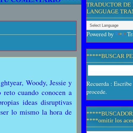
TRADUCTOR DE 
LANGUAGE TRA
Powered by
Tr
*****BUSCAR P
ghtyear, Woody, Jessie y
Recuerda : Escribe 
vo reto cuando conocen a
procede.
ropias ideas disruptivas
 ser lo mismo la hora de
*****BUSCADOR
****omitir los acen