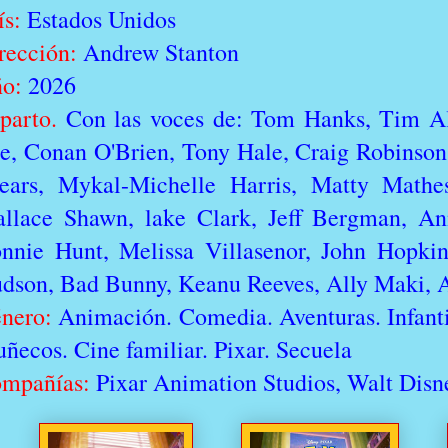
ís:
Estados Unidos
rección:
Andrew Stanton
o:
2026
parto.
Con las voces de: Tom Hanks, Tim Al
e, Conan O'Brien, Tony Hale, Craig Robinson,
ears, Mykal-Michelle Harris, Matty Mathes
llace Shawn, lake Clark, Jeff Bergman, An
nnie Hunt, Melissa Villasenor, John Hopkins
dson, Bad Bunny, Keanu Reeves, Ally Maki,
nero:
Animación. Comedia. Aventuras. Infantil 
ñecos. Cine familiar. Pixar. Secuela
mpañías:
Pixar Animation Studios, Walt Disne