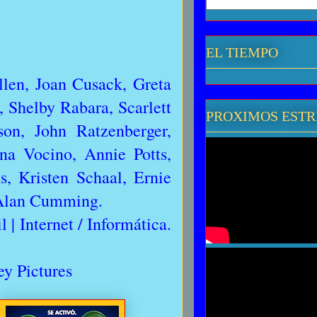
EL TIEMPO
len, Joan Cusack, Greta
 Shelby Rabara, Scarlett
PROXIMOS EST
on, John Ratzenberger,
na Vocino, Annie Potts,
, Kristen Schaal, Ernie
 Alan Cumming.
| Internet / Informática.
y Pictures