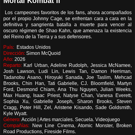
Mortal Kombat II
Los campeones favoritos de los fans, ahora acompañados
por el propio Johnny Cage, se enfrentan cara a cara en la
definitiva y sangrienta batalla a muerte para vencer al
oscuro régimen de Shao Kahn, que amenaza la existencia
del Reino de la Tierra y a sus defensores.
País:
Estados Unidos
Dirección:
Simon McQuoid
Año:
2026
Reparto:
Karl Urban, Adeline Rudolph, Jessica McNamee,
Josh Lawson, Ludi Lin, Lewis Tan, Damon Herriman,
Tadanobu Asano, Hiroyuki Sanada, Joe Taslim, Mehcad
Brooks, Chin Han, Tati Gabrielle, CJ. Bloomfield, Martyn
Ford, Desmond Chiam, Ana Thu Nguyen, Julian Weeks,
Max Huang, Isaac Priest, Natyse Chan, Vanesa Everett,
Sophia Xu, Gabrielle Joseph, Sharon Brooks, Steven
Cragg, Peter Hill, Zel, Aristene Kisando, Sade Goldsmith,
Kyle Wyatt.
Género:
Acción | Artes marciales. Secuela. Videojuego
Compañías:
New Line Cinema, Atomic Monster, Broken
Road Productions, Fireside Films.