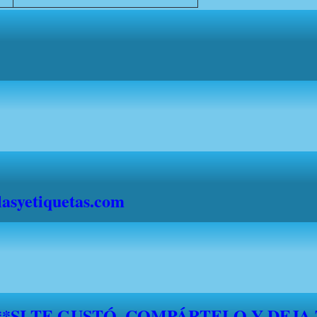
syetiquetas.com
*****SI TE GUSTÓ, COMPÁRTELO Y DEJA