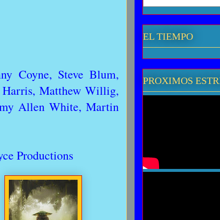
EL TIEMPO
nny Coyne, Steve Blum,
PROXIMOS EST
Harris, Matthew Willig,
emy Allen White, Martin
yce Productions