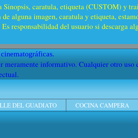
a Sinopsis, caratula, etiqueta (CUSTOM) y trai
n de alguna imagen, caratula y etiqueta, estam
Es responsabilidad del usuario si descarga al
 cinematográficas.
cter meramente informativo. Cualquier otro uso
ectual.
LLE DEL GUADIATO
COCINA CAMPERA