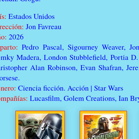
ís:
Estados Unidos
rección:
Jon Favreau
ño:
2026
parto:
Pedro Pascal, Sigourney Weaver, Jo
mky Madera, London Stubblefield, Portia D. 
ristopher Alan Robinson, Evan Shafran, Jer
orsese.
nero:
Ciencia ficción. Acción | Star Wars
mpañías:
Lucasfilm, Golem Creations, Ian Br