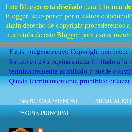
Este Blogger está diseñado para informar de
Blogger, se exponen por nuestros colaborador
algún derecho de copyright procederemos a s
o caratula de este Blogger para uso comercia
Estas imágenes cuyo Copyright pertenece a
Su uso en esta página queda limitado a la 
terminantemente prohibido y puede constitu
Queda terminantemente prohibido enlazar e
PakoBG CARPFISHING
MUSICALES 
PÁGINA PRINCIPAL