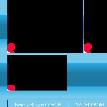
Beatriz Burgos COACH
NATALYBOM