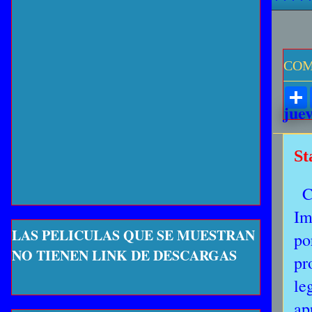
COM
jue
St
C
Im
LAS PELICULAS QUE SE MUESTRAN
po
NO TIENEN LINK DE DESCARGAS
pr
le
ap