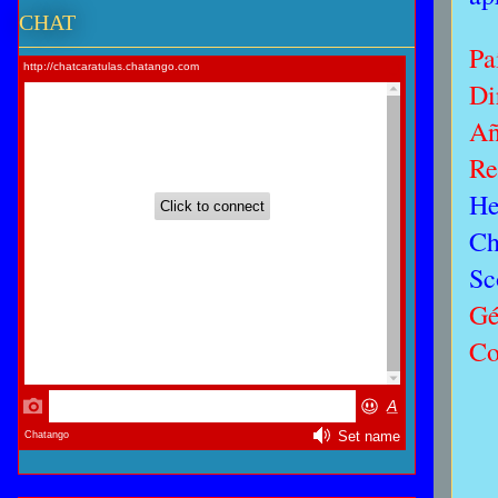
CHAT
Pa
Di
A
Re
He
Ch
Sc
Gé
Co