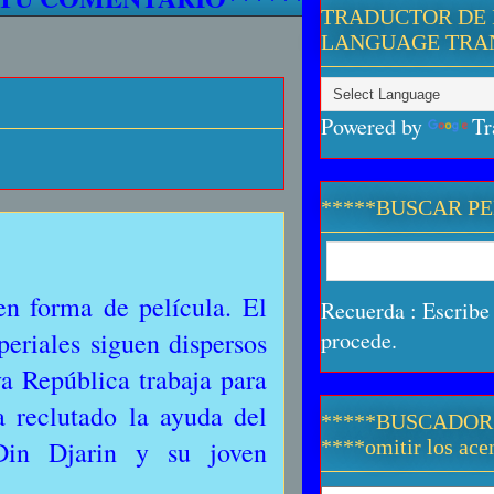
TRADUCTOR DE 
LANGUAGE TRA
Powered by
Tr
*****BUSCAR P
en forma de película. El
Recuerda : Escribe 
eriales siguen dispersos
procede.
va República trabaja para
a reclutado la ayuda del
*****BUSCADOR
Din Djarin y su joven
****omitir los acen