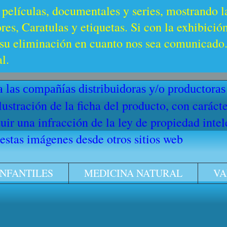
 películas, documentales y series, mostrando l
es, Caratulas y etiquetas. Si con la exhibició
u eliminación en cuanto nos sea comunicado. 
l.
 las compañías distribuidoras y/o productoras
ilustración de la ficha del producto, con cará
ir una infracción de la ley de propiedad intel
stas imágenes desde otros sitios web
INFANTILES
MEDICINA NATURAL
VA