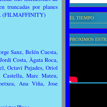
ven truncadas por planes
les. (FILMAFFINITY)
EL TIEMPO
PROXIMOS EST
rge Sanz, Belén Cuesta,
Jordi Costa, Àgata Roca,
l, Octavi Pujades, Oriol
Castella, Marc Mateu,
oetxea, Ana Viña, Jose