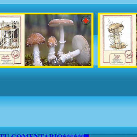
5 DE SEPTIEMBRE NO SE ATENDERAN S
***********
 TU COMENTARIO********************