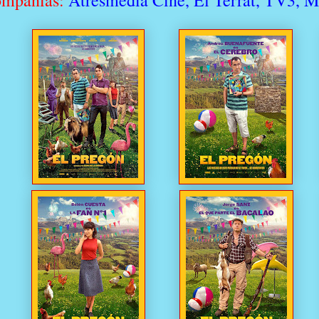
mpañías:
Atresmedia Cine, El Terrat, TV3, M