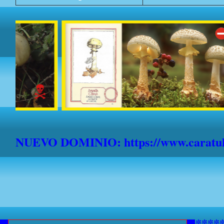
NUEVO DOMINIO: https://www.caratula
***********AVISO A NAVEGANTE
*******************************