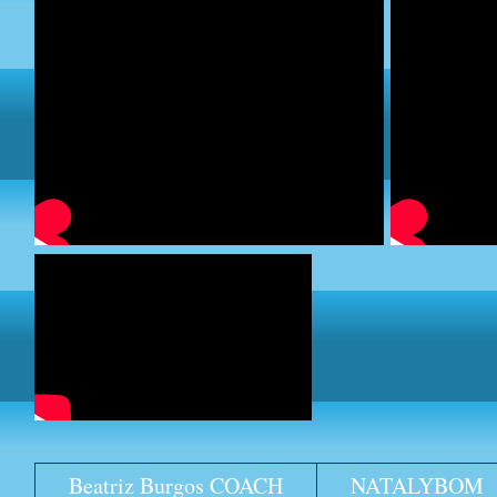
Beatriz Burgos COACH
NATALYBOM