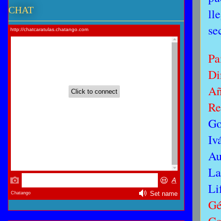
CHAT
ll
se
Pa
Di
A
Re
Go
Iv
Au
La
Li
Gé