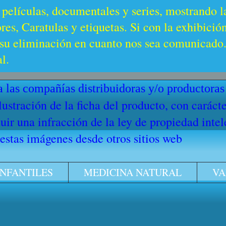
 películas, documentales y series, mostrando l
es, Caratulas y etiquetas. Si con la exhibició
u eliminación en cuanto nos sea comunicado. 
l.
 las compañías distribuidoras y/o productoras
ilustración de la ficha del producto, con cará
ir una infracción de la ley de propiedad intel
stas imágenes desde otros sitios web
INFANTILES
MEDICINA NATURAL
VA