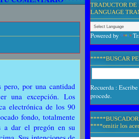
TRADUCTOR DE 
LANGUAGE TRA
Powered by
Tr
*****BUSCAR P
 pero, por una cantidad
Recuerda : Escribe 
cer una excepción. Los
procede.
ca electrónica de los 90
tocado fondo, totalmente
*****BUSCADOR
s a dar el pregón en su
****omitir los acen
cima. Sus intenciones de