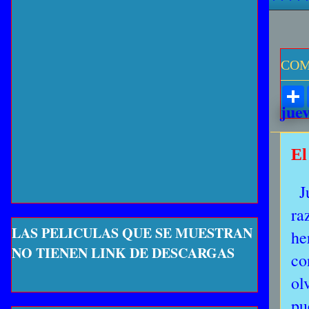
COM
juev
El
Ju
ra
LAS PELICULAS QUE SE MUESTRAN
he
NO TIENEN LINK DE DESCARGAS
co
ol
pu