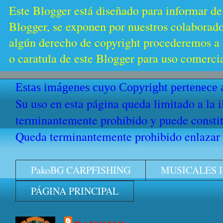
Este Blogger está diseñado para informar de
Blogger, se exponen por nuestros colaborador
algún derecho de copyright procederemos a s
o caratula de este Blogger para uso comercia
Estas imágenes cuyo Copyright pertenece a
Su uso en esta página queda limitado a la 
terminantemente prohibido y puede constitu
Queda terminantemente prohibido enlazar e
PakoBG CARPFISHING
MUSICALES 
PÁGINA PRINCIPAL