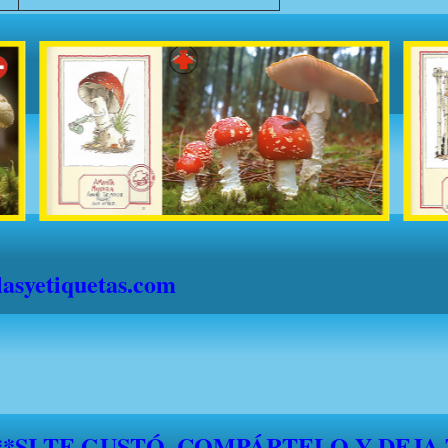
syetiquetas.com
S" DESDE EL 1 DE JULIO HASTA EL 1
."FELICES VACACIONES A TODOS"*
*****SI TE GUSTÓ, COMPÁRTELO Y DEJA