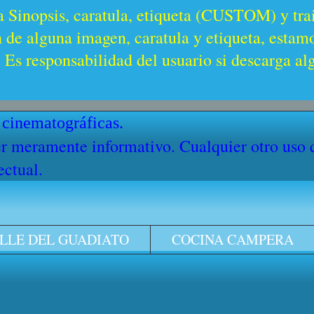
a Sinopsis, caratula, etiqueta (CUSTOM) y trai
n de alguna imagen, caratula y etiqueta, estam
Es responsabilidad del usuario si descarga al
 cinematográficas.
cter meramente informativo. Cualquier otro uso
ectual.
LLE DEL GUADIATO
COCINA CAMPERA