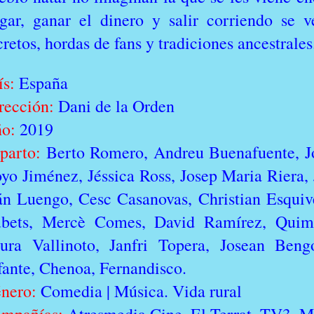
egar, ganar el dinero y salir corriendo se 
cretos, hordas de fans y tradiciones ancestra
ís:
España
rección:
Dani de la Orden
ño:
2019
parto:
Berto Romero, Andreu Buenafuente, Jo
yo Jiménez, Jéssica Ross, Josep Maria Riera, 
án Luengo, Cesc Casanovas, Christian Esquive
bets, Mercè Comes, David Ramírez, Quim 
ura Vallinoto, Janfri Topera, Josean Beng
fante, Chenoa, Fernandisco.
nero:
Comedia | Música. Vida rural