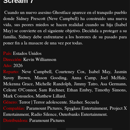
Scream 7
Cuando un nuevo asesino Ghostface aparece en el tranquilo pueblo
donde Sidney Prescott (Neve Campbell) ha construido una nueva
vida, sus peores miedos se hacen realidad cuando su hija (Isabel
May) se convierte en el siguiente objetivo. Decidida a proteger a su
familia, Sidney debe enfrentarse a los horrores de su pasado para
poner fin a la masacre de una vez por todas.
País:
Estados Unidos
Dirección:
Kevin Williamson
Año:
2026
Reparto:
Neve Campbell, Courteney Cox, Isabel May, Jasmin
Savoy Brown, Mason Gooding, Anna Camp, Joel McHale,
Mckenna Grace, Michelle Randolph, Jimmy Tatro, Asa Germann,
Celeste O'Connor, Sam Rechner, Ethan Embry, Timothy Simons,
Mark Consuelos, Matthew Lillard.
Género:
Terror | Terror adolescente. Slasher. Secuela
Compañías:
Paramount Pictures, Spyglass Entertainment, Project X
Entertainment, Radio Silence, Outerbanks Entertainment.
Distribuidora:
Paramount Pictures