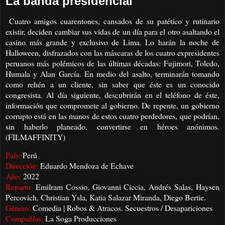
La banda presidencial
Cuatro amigos cuarentones, cansados de su patético y rutinario
existir, deciden cambiar sus vidas de un día para el otro asaltando el
casino más grande y exclusivo de Lima. Lo harán la noche de
Halloween, disfrazados con las máscaras de los cuatro expresidentes
peruanos más polémicos de las últimas décadas: Fujimori, Toledo,
Humala y Alan García. En medio del asalto, terminarán tomando
como rehén a un cliente, sin saber que éste es un conocido
congresista. Al día siguiente, descubrirán en el teléfono de éste,
información que compromete al gobierno. De repente, un gobierno
corrupto está en las manos de estos cuatro perdedores, que podrían,
sin haberlo planeado, convertirse en héroes anónimos.
(FILMAFFINITY)
País:
Perú
Dirección:
Eduardo Mendoza de Echave
Año:
2022
Reparto:
Emilram Cossio, Giovanni Ciccia, Andrés Salas, Haysen
Percovich, Christian Ysla, Katia Salazar Miranda, Diego Bertie.
Género:
Comedia | Robos & Atracos. Secuestros / Desapariciones
Compañías:
La Soga Producciones