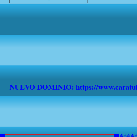
NUEVO DOMINIO: https://www.caratula
***********AVISO A NAVEGANTE
*******************************