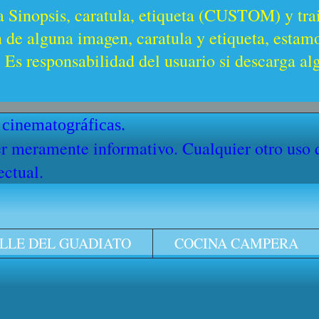
a Sinopsis, caratula, etiqueta (CUSTOM) y trai
n de alguna imagen, caratula y etiqueta, estam
Es responsabilidad del usuario si descarga al
 cinematográficas.
cter meramente informativo. Cualquier otro uso
ectual.
LLE DEL GUADIATO
COCINA CAMPERA