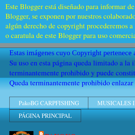
Este Blogger está diseñado para informar de
Blogger, se exponen por nuestros colaborador
algún derecho de copyright procederemos a s
o caratula de este Blogger para uso comercia
Estas imágenes cuyo Copyright pertenece a
Su uso en esta página queda limitado a la 
terminantemente prohibido y puede constitu
Queda terminantemente prohibido enlazar e
PakoBG CARPFISHING
MUSICALES 
PÁGINA PRINCIPAL