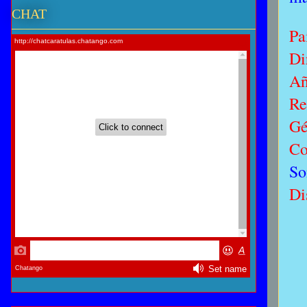
CHAT
Pa
Di
A
Re
Gé
Co
So
Di