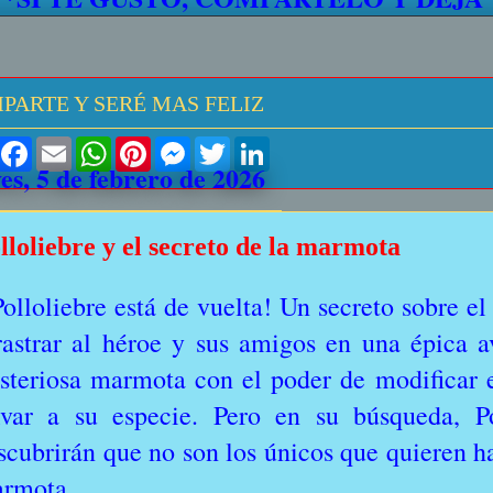
PARTE Y SERÉ MAS FELIZ
S
F
E
W
P
M
T
L
h
a
m
h
i
e
w
i
es, 5 de febrero de 2026
a
c
a
a
n
s
i
n
r
e
i
t
t
s
t
k
e
b
l
s
e
e
t
e
o
A
r
n
e
d
lloliebre y el secreto de la marmota
o
p
e
g
r
I
k
p
s
e
n
t
r
Polloliebre está de vuelta! Un secreto sobre el
rastrar al héroe y sus amigos en una épica 
steriosa marmota con el poder de modificar 
lvar a su especie. Pero en su búsqueda, P
scubrirán que no son los únicos que quieren h
rmota.