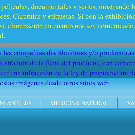
 películas, documentales y series, mostrando l
es, Caratulas y etiquetas. Si con la exhibició
u eliminación en cuanto nos sea comunicado. 
l.
 las compañías distribuidoras y/o productoras
ilustración de la ficha del producto, con cará
ir una infracción de la ley de propiedad intel
stas imágenes desde otros sitios web
INFANTILES
MEDICINA NATURAL
VA