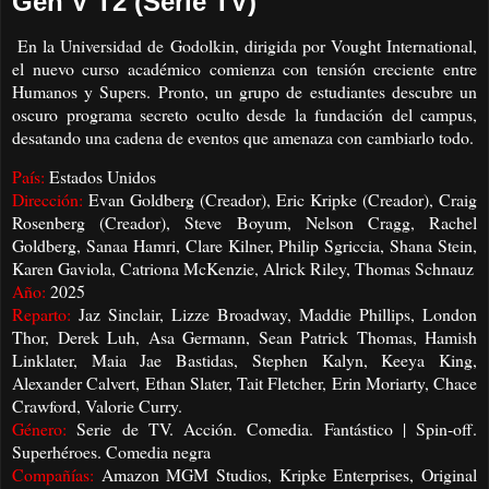
Gen V T2 (Serie TV)
En la Universidad de Godolkin, dirigida por Vought International,
el nuevo curso académico comienza con tensión creciente entre
Humanos y Supers. Pronto, un grupo de estudiantes descubre un
oscuro programa secreto oculto desde la fundación del campus,
desatando una cadena de eventos que amenaza con cambiarlo todo.
País:
Estados Unidos
Dirección:
Evan Goldberg (Creador), Eric Kripke (Creador), Craig
Rosenberg (Creador), Steve Boyum, Nelson Cragg, Rachel
Goldberg, Sanaa Hamri, Clare Kilner, Philip Sgriccia, Shana Stein,
Karen Gaviola, Catriona McKenzie, Alrick Riley, Thomas Schnauz
Año:
2025
Reparto:
Jaz Sinclair, Lizze Broadway, Maddie Phillips, London
Thor, Derek Luh, Asa Germann, Sean Patrick Thomas, Hamish
Linklater, Maia Jae Bastidas, Stephen Kalyn, Keeya King,
Alexander Calvert, Ethan Slater, Tait Fletcher, Erin Moriarty, Chace
Crawford, Valorie Curry.
Género:
Serie de TV. Acción. Comedia. Fantástico | Spin-off.
Superhéroes. Comedia negra
Compañías:
Amazon MGM Studios, Kripke Enterprises, Original