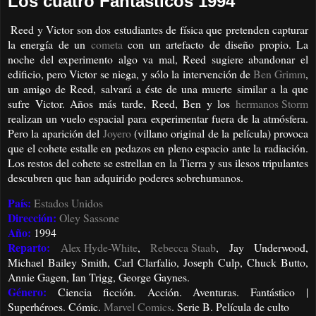
Los cuatro Fantasticos 1994
Reed y Victor son dos estudiantes de física que pretenden capturar
la energía de un
cometa
con un artefacto de diseño propio. La
noche del experimento algo va mal, Reed sugiere abandonar el
edificio, pero Victor se niega, y sólo la intervención de
Ben Grimm
,
un amigo de Reed, salvará a éste de una muerte similar a la que
sufre Victor. Años más tarde, Reed, Ben y los
hermanos Storm
realizan un vuelo espacial para experimentar fuera de la atmósfera.
Pero la aparición del
Joyero
(villano original de la película) provoca
que el cohete estalle en pedazos en pleno espacio ante la radiación.
Los restos del cohete se estrellan en la Tierra y sus ilesos tripulantes
descubren que han adquirido poderes sobrehumanos.
País:
Estados Unidos
Dirección:
Oley Sassone
Año:
1994
Reparto:
Alex Hyde-White
,
Rebecca Staab
, Jay Underwood,
Michael Bailey Smith, Carl Clarfalio, Joseph Culp, Chuck Butto,
Annie Gagen, Ian Trigg, George Gaynes.
Género:
Ciencia ficción. Acción. Aventuras. Fantástico |
Superhéroes. Cómic.
Marvel Comics
. Serie B. Película de culto