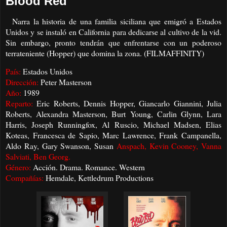
Blood Red
Narra la historia de una familia siciliana que emigró a Estados
Unidos y se instaló en California para dedicarse al cultivo de la vid.
Sin embargo, pronto tendrán que enfrentarse con un poderoso
terrateniente (Hopper) que domina la zona. (FILMAFFINITY)
País:
Estados Unidos
Dirección:
Peter Masterson
Año:
1989
Reparto:
Eric Roberts, Dennis Hopper, Giancarlo Giannini, Julia
Roberts, Alexandra Masterson, Burt Young, Carlin Glynn, Lara
Harris, Joseph Runningfox, Al Ruscio, Michael Madsen, Elias
Koteas, Francesca de Sapio, Marc Lawrence, Frank Campanella,
Aldo Ray, Gary Swanson, Susan
Anspach, Kevin Cooney, Vanna
Salviati, Ben Georg.
Género:
Acción. Drama. Romance. Western
Compañías:
Hemdale, Kettledrum Productions