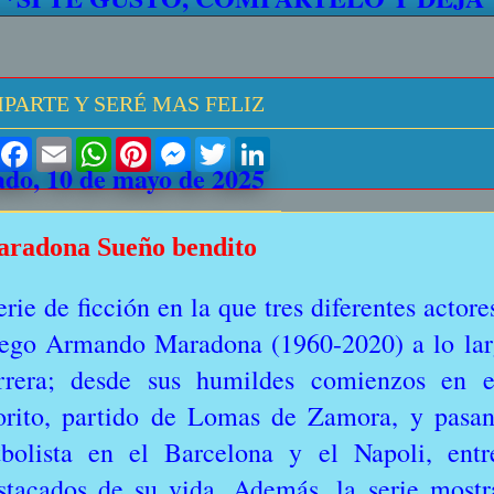
PARTE Y SERÉ MAS FELIZ
S
F
E
W
P
M
T
L
h
a
m
h
i
e
w
i
ado, 10 de mayo de 2025
a
c
a
a
n
s
i
n
r
e
i
t
t
s
t
k
e
b
l
s
e
e
t
e
o
A
r
n
e
d
radona Sueño bendito
o
p
e
g
r
I
k
p
s
e
n
t
r
erie de ficción en la que tres diferentes actore
ego Armando Maradona (1960-2020) a lo largo
rrera; desde sus humildes comienzos en e
orito, partido de Lomas de Zamora, y pasa
tbolista en el Barcelona y el Napoli, entr
stacados de su vida. Además, la serie mostr