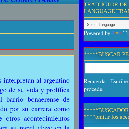
TRADUCTOR DE 
LANGUAGE TRA
Powered by
Tr
*****BUSCAR P
s interpretan al argentino
Recuerda : Escribe 
 de su vida y prolífica
procede.
l barrio bonaerense de
ndo por su carrera como
*****BUSCADOR
e otros acontecimientos
****omitir los acen
ará su papel clave en la