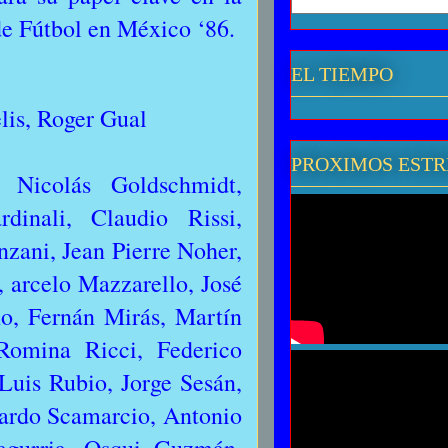
de Fútbol en México ‘86.
EL TIEMPO
lis, Roger Gual
PROXIMOS EST
 Nicolás Goldschmidt,
dinali, Claudio Rissi,
nzani, Jean Pierre Noher,
 arcelo Mazzarello, José
o, Fernán Mirás, Martín
 Romina Ricci, Federico
Luis Rubio, Jorge Sesán,
cardo Scamarcio, Antonio