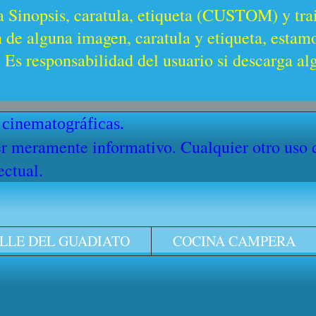
a Sinopsis, caratula, etiqueta (CUSTOM) y trai
n de alguna imagen, caratula y etiqueta, estam
Es responsabilidad del usuario si descarga al
 cinematográficas.
cter meramente informativo. Cualquier otro uso
ectual.
LLE DEL GUADIATO
COCINA CAMPERA