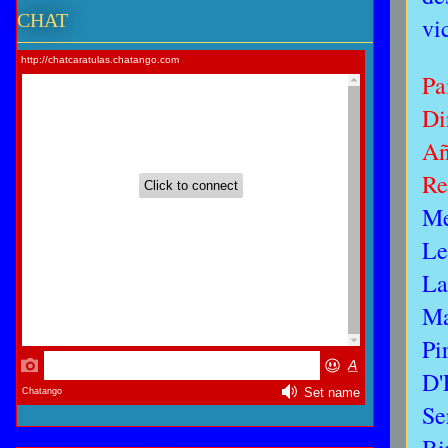
CHAT
vi
Pa
Di
A
Re
Me
Le
La
Ma
Pi
D'
Se