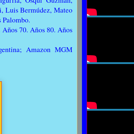
agurria, Osqui Guzmán,
i, Luis Bermúdez, Mateo
és Palombo.
l. Años 70. Años 80. Años
rgentina; Amazon MGM