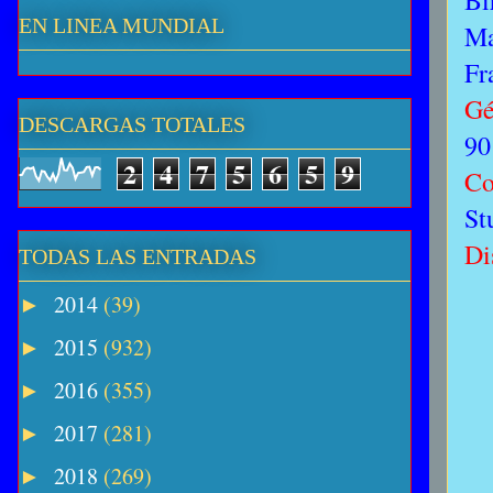
Bi
EN LINEA MUNDIAL
Ma
Fr
Gé
DESCARGAS TOTALES
90
2
4
7
5
6
5
9
Co
St
Di
TODAS LAS ENTRADAS
2014
(39)
►
2015
(932)
►
2016
(355)
►
2017
(281)
►
2018
(269)
►