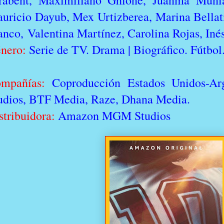
rabent, Maximiliano Ghione, Juanma Muni
uricio Dayub, Mex Urtizberea, Marina Bellat
anco,
Valentina Martínez, Carolina Rojas, In
nero:
Serie de TV. Drama | Biográfico. Fútbo
mpañías:
Coproducción Estados Unidos-A
udios, BTF Media, Raze, Dhana Media.
stribuidora:
Amazon MGM Studios