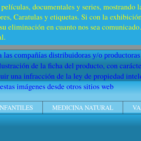
 películas, documentales y series, mostrando l
es, Caratulas y etiquetas. Si con la exhibició
u eliminación en cuanto nos sea comunicado. 
l.
 las compañías distribuidoras y/o productoras
ilustración de la ficha del producto, con cará
ir una infracción de la ley de propiedad intel
stas imágenes desde otros sitios web
INFANTILES
MEDICINA NATURAL
VA