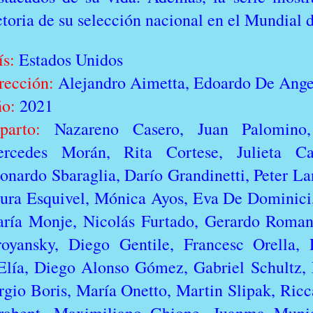
ctoria de su selección nacional en el Mundial 
ís:
Estados Unidos
rección:
Alejandro Aimetta, Edoardo De Ange
ño:
2021
parto:
Nazareno Casero, Juan Palomino,
rcedes Morán, Rita Cortese, Julieta Car
onardo Sbaraglia, Darío Grandinetti, Peter La
ura Esquivel, Mónica Ayos, Eva De Dominici,
ría Monje, Nicolás Furtado, Gerardo Roman
royansky, Diego Gentile, Francesc Orella,
Elía, Diego Alonso Gómez, Gabriel Schultz, 
rgio Boris, María Onetto, Martin Slipak, Ric