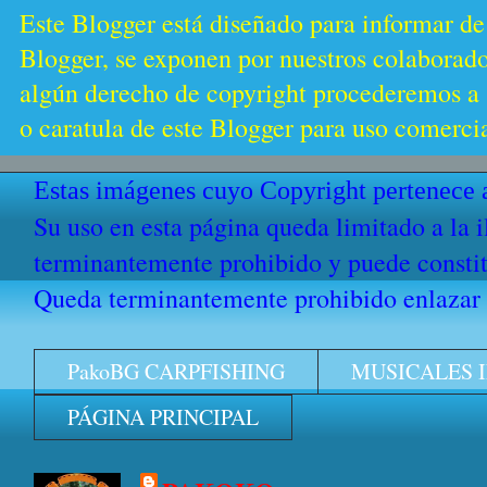
Este Blogger está diseñado para informar de
Blogger, se exponen por nuestros colaborador
algún derecho de copyright procederemos a s
o caratula de este Blogger para uso comercia
Estas imágenes cuyo Copyright pertenece a
Su uso en esta página queda limitado a la 
terminantemente prohibido y puede constitu
Queda terminantemente prohibido enlazar e
PakoBG CARPFISHING
MUSICALES 
PÁGINA PRINCIPAL