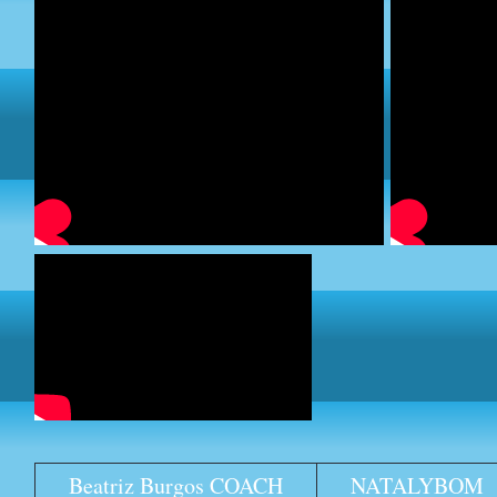
Beatriz Burgos COACH
NATALYBOM