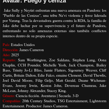
Avatar: Fuego y ceniza
Jake Sully y Neytiri enfrentan una nueva amenaza en Pandora: los
"Pueblo de las Cenizas", una tribu Na'vi violenta y feroz liderada
por Varang. Tras la devastadora guerra contra la RDA, la familia de
Jake debe luchar por su supervivencia y el futuro de Pandora,
enfrentando no solo amenazas externas sino también conflictos
internos dentro de su propia especie.
País:
Estados Unidos
Dirección:
James Cameron
Año:
2025
Reparto:
Sam Worthington, Zoe Saldana, Stephen Lang, Oona
Chaplin, CCH Pounder, Michelle Yeoh, Jack Champion, Bailey
Bass, Trinity Jo-Li Bliss, Jamie Flatters, Sigourney Weaver, Cliff
Curtis, Britain Dalton, Edie Falco, emaine Clement, David Thewlis,
Joel David Moore, Filip Geljo, Matt Gerald, Duane Wichman-
Evans, Jeremy Irwin, Keston John, Devereau Chumrau, Jake
McLean, Johnny Alexander, Stacey King.
Género:
Ciencia ficción. Aventuras | Secuela. 3-D
Compañías:
20th Century Studios, TSG Entertainment, Lightstorm
Entertainment. Productor: James Cameron.