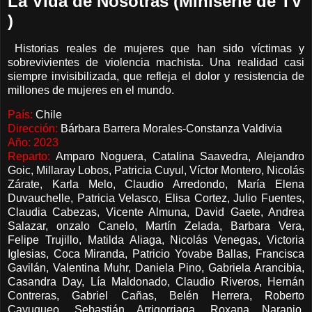
La Vida de Nosotras (Miniserie de TV
)
Historias reales de mujeres que han sido víctimas y
sobrevivientes de violencia machista. Una realidad casi
siempre invisibilizada, que refleja el dolor y resistencia de
millones de mujeres en el mundo.
País:
Chile
Dirección:
Bárbara Barrera Morales-Constanza Valdivia
Año:
2023
Reparto:
Amparo Noguera, Catalina Saavedra, Alejandro
Goic, Millaray Lobos, Patricia Cuyul, Víctor Montero, Nicolás
Zárate, Karla Melo, Claudio Arredondo, María Elena
Duvauchelle, Patricia Velasco, Elisa Cortez, Julio Fuentes,
Claudia Cabezas, Vicente Almuna, David Gaete, Andrea
Salazar, onzalo Canelo, Martín Zelada, Barbara Vera,
Felipe Trujillo, Matilda Aliaga, Nicolás Venegas, Victoria
Iglesias, Coca Miranda, Patricio Yovabe Ballas, Francisca
Gavilán, Valentina Muhr, Daniela Pino, Gabriela Arancibia,
Casandra Day, Lía Maldonado, Claudio Riveros, Hernán
Contreras, Gabriel Cañas, Belén Herrera, Roberto
Cayuqueo, Sebastián Arrigorriaga, Roxana Naranjo,