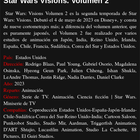
Star Wars Visions. Volumen 2
Star Wars: Visions Volumen 2 es la segunda temporada de Star
Wars: Visions. Debutó el 4 de mayo de 2023 en Disney+, y consta
de nueve cortometrajes más; a diferencia del volumen anterior, que
es puramente japonés, el Volumen 2 fue realizado por varios
estudios de animación en Japón, India, Reino Unido, Irlanda,
España, Chile, Francia, Sudáfrica, Corea del Sur y Estados Unidos.
País:
Estados Unidos
Dirección:
Rodrigo Blaas, Paul Young, Gabriel Osorio, Magdalena
Osinska, Hyeong Geun Park, Julien Chheng, Ishan Shukla,
LeAndre Thomas, Justin Ridge, Nadia Darries, Daniel Clarke
Año:
2023
Reparto:
Animación
Género:
Serie de TV. Animación. Ciencia ficción | Star Wars.
Miniserie de TV
Compañías:
Coproducción Estados Unidos-España-Japón-Irlanda-
Chile-Sudáfrica-Corea del Sur-Reino Unido-India; Cartoon Saloon,
Punkrobot Studio, Studio Mir, Aardman, Triggerfish Animation,
D’ART Shtajio, Lucasfilm Animation, Studio La Cachette, 88
Pictures, El Guiri Studios.