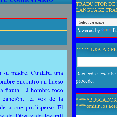
TRADUCTOR DE 
LANGUAGE TRA
Powered by
Tr
*****BUSCAR P
n su madre. Cuidaba una
Recuerda : Escribe 
hombre encontró un hueso
procede.
na flauta. El hombre toco
ó canción. La voz de la
*****BUSCADOR
de su cuerpo disperso. El
****omitir los acen
s de Dios y de los mil