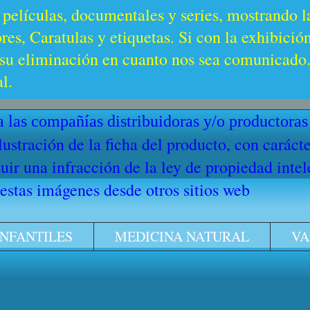
 películas, documentales y series, mostrando l
es, Caratulas y etiquetas. Si con la exhibició
u eliminación en cuanto nos sea comunicado. 
l.
 las compañías distribuidoras y/o productoras
ilustración de la ficha del producto, con cará
ir una infracción de la ley de propiedad intel
stas imágenes desde otros sitios web
INFANTILES
MEDICINA NATURAL
VA