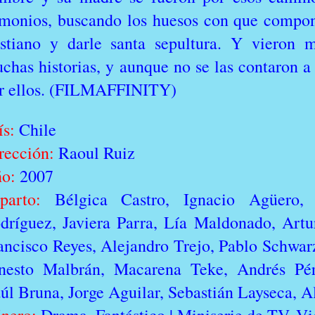
monios, buscando los huesos con que compone
istiano y darle santa sepultura. Y vieron 
chas historias, y aunque no se las contaron a 
r ellos. (FILMAFFINITY)
ís:
Chile
rección:
Raoul Ruiz
o:
2007
parto:
Bélgica Castro, Ignacio Agüero, 
dríguez, Javiera Parra, Lía Maldonado, Artu
ancisco Reyes, Alejandro Trejo, Pablo Schwarz
nesto Malbrán, Macarena Teke, Andrés Pére
úl Bruna, Jorge Aguilar, Sebastián Layseca, A