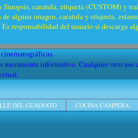
a Sinopsis, caratula, etiqueta (CUSTOM) y trai
n de alguna imagen, caratula y etiqueta, estam
Es responsabilidad del usuario si descarga al
 cinematográficas.
cter meramente informativo. Cualquier otro uso
ectual.
LLE DEL GUADIATO
COCINA CAMPERA