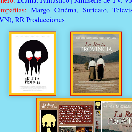
nero:
Drama. Fantástico | Miniserie de TV. Vi
mpañías:
Margo Cinéma, Suricato, Televis
VN), RR Producciones