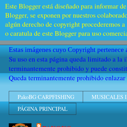
Este Blogger está diseñado para informar de
Blogger, se exponen por nuestros colaborador
algún derecho de copyright procederemos a s
o caratula de este Blogger para uso comercia
Estas imágenes cuyo Copyright pertenece a
Su uso en esta página queda limitado a la 
terminantemente prohibido y puede constitu
Queda terminantemente prohibido enlazar e
PakoBG CARPFISHING
MUSICALES 
PÁGINA PRINCIPAL