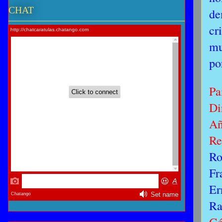
CHAT
de
cr
mu
po
Pa
Di
Añ
Re
Ro
Fr
Er
Ra