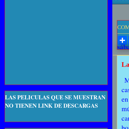
COM
sáb
La
M
ca
LAS PELICULAS QUE SE MUESTRAN
en
NO TIENEN LINK DE DESCARGAS
mú
ca
ho