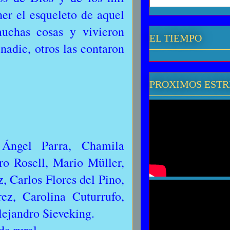
r el esqueleto de aquel
muchas cosas y vivieron
EL TIEMPO
nadie, otros las contaron
PROXIMOS EST
Ángel Parra, Chamila
ro Rosell, Mario Müller,
, Carlos Flores del Pino,
z, Carolina Cuturrufo,
lejandro Sieveking.