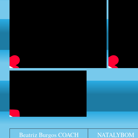
Beatriz Burgos COACH
NATALYBOM