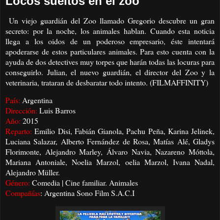
Locos sueltos en el zoo
Un viejo guardián del Zoo llamado Gregorio descubre un gran
secreto: por la noche, los animales hablan. Cuando esta noticia
llega a los oidos de un poderoso empresario, éste intentará
apoderarse de estos particulares animales. Para esto cuenta con la
ayuda de dos detectives muy torpes que harán todas las locuras para
conseguirlo. Julian, el nuevo guardián, el director del Zoo y la
veterinaria, trataran de desbaratar todo intento. (FILMAFFINITY)
País:
Argentina
Dirección:
Luis Barros
Año:
2015
Reparto:
Emilio Disi, Fabián Gianola, Pachu Peña, Karina Jelinek,
Luciana Salazar, Alberto Fernández de Rosa, Matías Alé, Gladys
Florimonte, Alejandro Marley, Álvaro Navia, Nazareno Móttola,
Mariana Antoniale, Noelia Marzol, oelia Marzol, Ivana Nadal,
Alejandro Müller.
Género:
Comedia | Cine familiar. Animales
Compañías
: Argentina Sono Film S.A.C.I