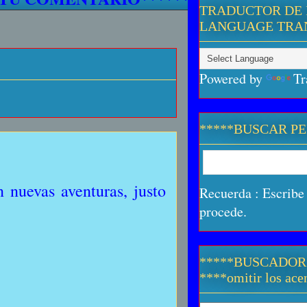
TRADUCTOR DE 
LANGUAGE TRA
Powered by
Tr
*****BUSCAR P
 nuevas aventuras, justo
Recuerda : Escribe 
procede.
*****BUSCADOR
****omitir los acen