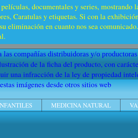
 películas, documentales y series, mostrando l
es, Caratulas y etiquetas. Si con la exhibició
u eliminación en cuanto nos sea comunicado. 
l.
 las compañías distribuidoras y/o productoras
ilustración de la ficha del producto, con cará
ir una infracción de la ley de propiedad intel
stas imágenes desde otros sitios web
INFANTILES
MEDICINA NATURAL
VA