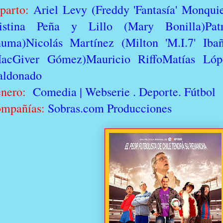
parto:
Ariel Levy (Freddy 'Fantasía' Monqui
istina Peña y Lillo (Mary Bonilla)Pat
uma)Nicolás Martínez (Milton 'M.I.7' Ib
acGiver Gómez)Mauricio RiffoMatías Lóp
ldonado
nero:
Comedia | Webserie . Deporte. Fútbol
mpañías
:
Sobras.com Producciones