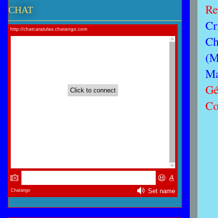
Re
CHAT
Cr
Ch
(M
Ma
Gé
Co