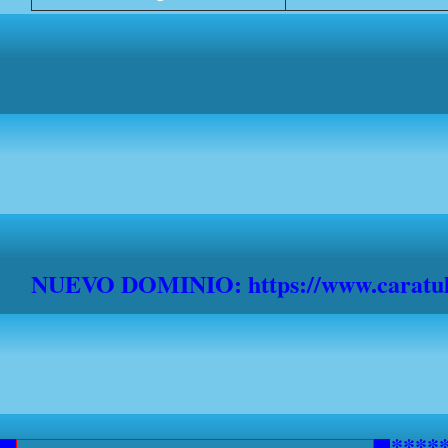
NUEVO DOMINIO: https://www.caratula
***********AVISO A NAVEGANTE
*******************************