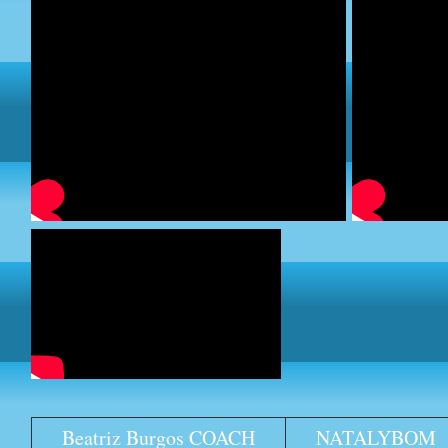
Beatriz Burgos COACH
NATALYBOM