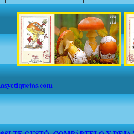
syetiquetas.com
S" DESDE EL 1 DE JULIO HASTA EL 1
."FELICES VACACIONES A TODOS"*
*****SI TE GUSTÓ, COMPÁRTELO Y DEJA