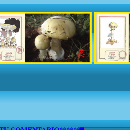
5 DE SEPTIEMBRE NO SE ATENDERAN S
***********
 TU COMENTARIO********************