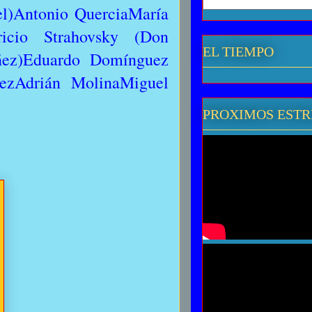
el)Antonio QuerciaMaría
ricio Strahovsky (Don
EL TIEMPO
añez)Eduardo Domínguez
ezAdrián MolinaMiguel
PROXIMOS EST