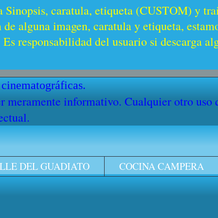
a Sinopsis, caratula, etiqueta (CUSTOM) y trai
n de alguna imagen, caratula y etiqueta, estam
Es responsabilidad del usuario si descarga al
 cinematográficas.
cter meramente informativo. Cualquier otro uso
ectual.
LLE DEL GUADIATO
COCINA CAMPERA