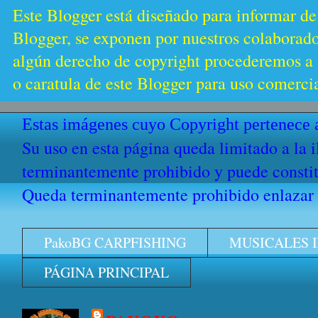
Este Blogger está diseñado para informar de
Blogger, se exponen por nuestros colaborador
algún derecho de copyright procederemos a s
o caratula de este Blogger para uso comercia
Estas imágenes cuyo Copyright pertenece a
Su uso en esta página queda limitado a la 
terminantemente prohibido y puede constitu
Queda terminantemente prohibido enlazar e
PakoBG CARPFISHING
MUSICALES 
PÁGINA PRINCIPAL