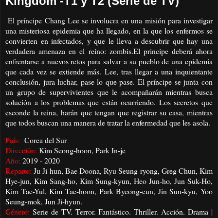
Kingdom -T1 y T2 (Serie de TV)
El príncipe Chang Lee se involucra en una misión para investigar
una misteriosa epidemia que ha llegado, en la que los enfermos se
convierten en infectados, y que le lleva a descubrir que hay una
verdadera amenaza en el reino: zombis.
El principe deberá ahora
enfrentarse a nuevos retos para salvar a su pueblo de una epidemia
que cada vez se extiende más. Lee, tras llegar a una inquientante
conclusión, jura luchar, pase lo que pase. El príncipe se junta con
un grupo de supervivientes que le acompañarán mientras busca
solución a los problemas que están ocurriendo. Los secretos que
esconde la reina, harán que tengan que registrar su casa, mientras
que todos buscan una manera de tratar la enfermedad que les asola.
País:
Corea del Sur
Dirección:
Kim Seong-hoon, Park In-je
Año:
2019 - 2020
Reparto:
Ju Ji-hun, Bae Doona, Ryu Seung-ryong, Greg Chun, Kim
Hye-jun, Kim Sang-ho, Kim Sung-kyun, Heo Jun-ho, Jun Suk-Ho,
Kim Tae-Yul, Kim Tae-hoon, Park Byeong-eun, Jin Sun-kyu, Yoo
Seung-mok, Jun Ji-hyun.
Género:
Serie de TV. Terror. Fantástico. Thriller. Acción. Drama |