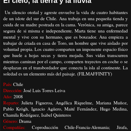
El cielo, la tierra y la lluvia
Un silencio otoñal y agreste envuelve la vida de cuatro habitantes
de un islote del sur de Chile. Ana trabaja en una pequeña tienda y
cuida de su madre postrada en la cama. Verónica, su amiga, parece
segura de si misma e independiente. Marta tiene una enfermedad
mental y vive con su hermano, que es boxeador. Ana empieza a
trabajar de criada en casa de Toro, un hombre que vive aislado por
voluntad propia. Los cuatro comparten un imponente espacio físico
que huele a hojas secas y tierra mojada. Sus vidas transcurren
mientras caminan por el campo, comparten trayectos en coche o se
desplazan en el transbordador que conecta la isla al continente. La
soledad es un elemento más del paisaje. (FILMAFFINITY)
País:
Chile
Dirección:
José Luis Torres Leiva
Año:
2008
Reparto:
Julieta Figueroa, Angélica Riquelme, Mariana Muñoz,
Pablo Krögh, Ignacio Agüero, Maité Fernández, Hugo Medina,
Chamila Rodríguez, Isabel Quinteros
Género:
Drama
Compañías:
Coproducción Chile-Francia-Alemania; Jirafa,