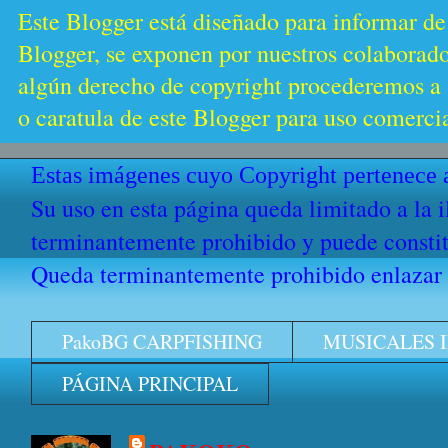
Este Blogger está diseñado para informar de
Blogger, se exponen por nuestros colaborador
algún derecho de copyright procederemos a s
o caratula de este Blogger para uso comercia
Estas imágenes cuyo Copyright pertenece a
Su uso en esta página queda limitado a la 
terminantemente prohibido y puede constitu
Queda terminantemente prohibido enlazar e
PakoBG CARPFISHING
MUSICALES 
PÁGINA PRINCIPAL