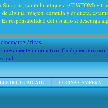
a Sinopsis, caratula, etiqueta (CUSTOM) y trai
n de alguna imagen, caratula y etiqueta, estam
Es responsabilidad del usuario si descarga al
 cinematográficas.
cter meramente informativo. Cualquier otro uso
ectual.
LLE DEL GUADIATO
COCINA CAMPERA