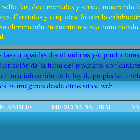
 películas, documentales y series, mostrando l
es, Caratulas y etiquetas. Si con la exhibició
u eliminación en cuanto nos sea comunicado. 
l.
 las compañías distribuidoras y/o productoras
ilustración de la ficha del producto, con cará
ir una infracción de la ley de propiedad intel
stas imágenes desde otros sitios web
INFANTILES
MEDICINA NATURAL
VA