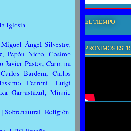
EL TIEMPO
la Iglesia
iguel Ángel Silvestre,
PROXIMOS EST
z, Pepón Nieto, Cosimo
o Javier Pastor, Carmina
 Carlos Bardem, Carlos
assimo Ferroni, Luigi
txa Garrastázul, Minnie
 | Sobrenatural. Religión.