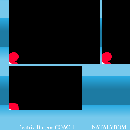
Beatriz Burgos COACH
NATALYBOM