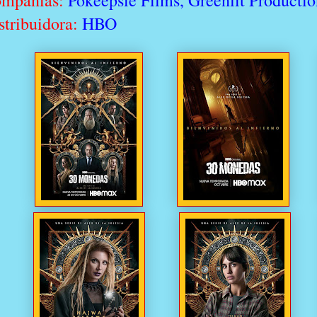
mpañias:
Pokeepsie Films, Greenlit Product
stribuidora:
HBO