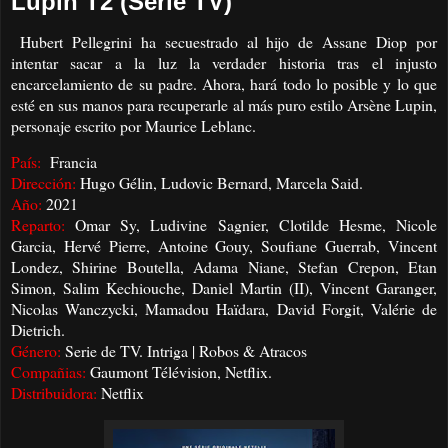
Lupin T2 (Serie TV)
Hubert Pellegrini ha secuestrado al hijo de Assane Diop por
intentar sacar a la luz la verdader historia tras el injusto
encarcelamiento de su padre. Ahora, hará todo lo posible y lo que
esté en sus manos para recuperarle al más puro estilo Arsène Lupin,
personaje escrito por Maurice Leblanc.
País:
Francia
Dirección:
Hugo Gélin, Ludovic Bernard, Marcela Said.
Año:
2021
Reparto:
Omar Sy, Ludivine Sagnier, Clotilde Hesme, Nicole
Garcia, Hervé Pierre, Antoine Gouy, Soufiane Guerrab, Vincent
Londez, Shirine Boutella, Adama Niane, Stefan Crepon, Etan
Simon, Salim Kechiouche, Daniel Martin (II), Vincent Garanger,
Nicolas Wanczycki, Mamadou Haïdara, David Forgit, Valérie de
Dietrich.
Género:
Serie de TV. Intriga | Robos & Atracos
Compañias:
Gaumont Télévision, Netflix.
Distribuidora:
Netflix