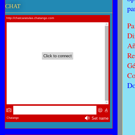
CHAT
pa
Pa
Di
Añ
Re
Gé
Co
Do