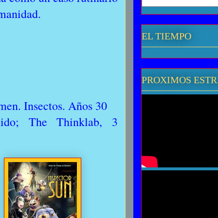
umanidad.
EL TIEMPO
PROXIMOS EST
imen. Insectos. Años 30
ido; The Thinklab, 3