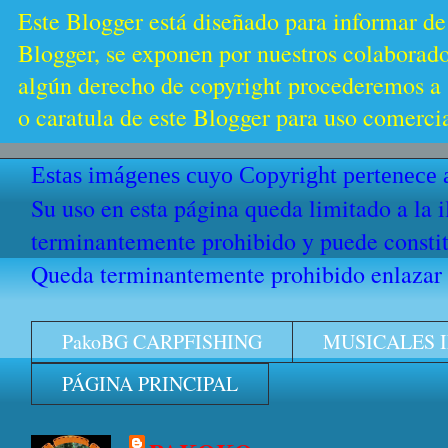
Este Blogger está diseñado para informar de
Blogger, se exponen por nuestros colaborador
algún derecho de copyright procederemos a s
o caratula de este Blogger para uso comercia
Estas imágenes cuyo Copyright pertenece a
Su uso en esta página queda limitado a la 
terminantemente prohibido y puede constitu
Queda terminantemente prohibido enlazar e
PakoBG CARPFISHING
MUSICALES 
PÁGINA PRINCIPAL