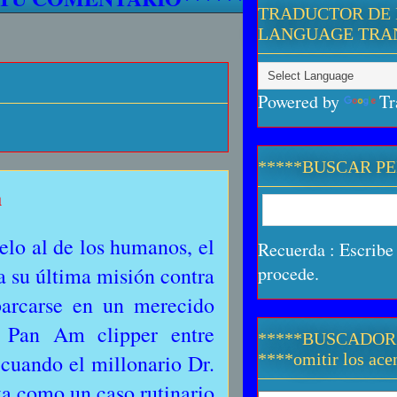
TRADUCTOR DE 
LANGUAGE TRA
Powered by
Tr
*****BUSCAR P
a
lo al de los humanos, el
Recuerda : Escribe 
ra su última misión contra
procede.
arcarse en un merecido
n Pan Am clipper entre
*****BUSCADOR
cuando el millonario Dr.
****omitir los acen
a como un caso rutinario