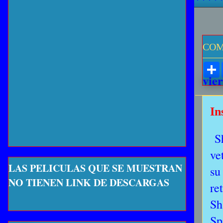
COM
vie
In
S
ve
LAS PELICULAS QUE SE MUESTRAN
su
NO TIENEN LINK DE DESCARGAS
re
Sh
Sp