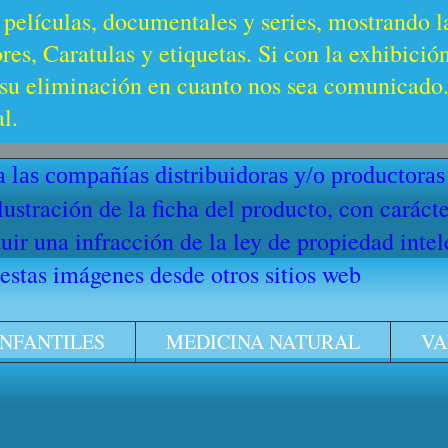
 películas, documentales y series, mostrando l
es, Caratulas y etiquetas. Si con la exhibició
u eliminación en cuanto nos sea comunicado. 
l.
 las compañías distribuidoras y/o productoras
ilustración de la ficha del producto, con cará
ir una infracción de la ley de propiedad intel
stas imágenes desde otros sitios web
INFANTILES
MEDICINA NATURAL
VA