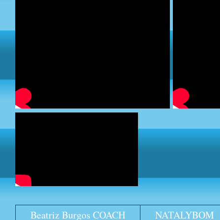
Beatriz Burgos COACH
NATALYBOM