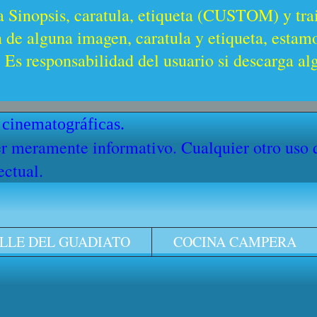
a Sinopsis, caratula, etiqueta (CUSTOM) y trai
n de alguna imagen, caratula y etiqueta, estam
Es responsabilidad del usuario si descarga al
 cinematográficas.
cter meramente informativo. Cualquier otro uso
ectual.
LLE DEL GUADIATO
COCINA CAMPERA