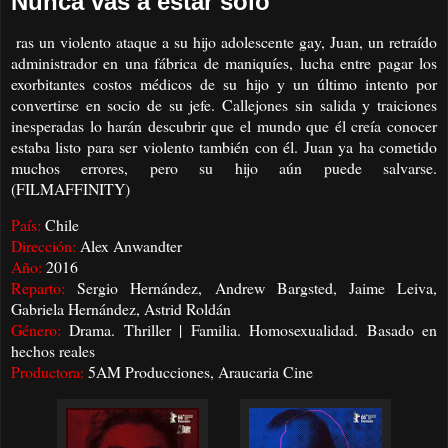
Nunca vas a estar solo
ras un violento ataque a su hijo adolescente gay, Juan, un retraído
administrador en una fábrica de maniquíes, lucha entre pagar los
exorbitantes costos médicos de su hijo y un último intento por
convertirse en socio de su jefe. Callejones sin salida y traiciones
inesperadas lo harán descubrir que el mundo que él creía conocer
estaba listo para ser violento también con él. Juan ya ha cometido
muchos errores, pero su hijo aún puede salvarse.
(FILMAFFINITY)
País:
Chile
Dirección:
Alex Anwandter
Año:
2016
Reparto:
Sergio Hernández, Andrew Bargsted, Jaime Leiva,
Gabriela Hernández, Astrid Roldán
Género:
Drama. Thriller | Familia. Homosexualidad. Basado en
hechos reales
Productora:
5AM Producciones, Araucaria Cine