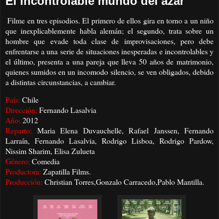
El incontrolable mundo del azar
Filme en tres episodios. El primero de ellos gira en torno a un niño
que inexplicablemente habla alemán; el segundo, trata sobre un
hombre que evade toda clase de improvisaciones, pero debe
enfrentarse a una serie de situaciones inesperadas e incontrolables y
el último, presenta a una pareja que lleva 50 años de matrimonio,
quienes sumidos en un incomodo silencio, se ven obligados, debido
a distintas circunstancias, a cambiar.
País:
Chile
Dirección:
Fernando Lasalvia
Año:
2012
Reparto:
Maria Elena Duvauchelle, Rafael Janssen, Fernando
Larraín, Fernando Lasalvia, Rodrigo Lisboa, Rodrigo Pardow,
Nissim Sharim, Elisa Zulueta
Género:
Comedia
Productora:
Zapatilla Films.
Producción:
Christian Torres,Gonzalo Carracedo,Pablo Mantilla.