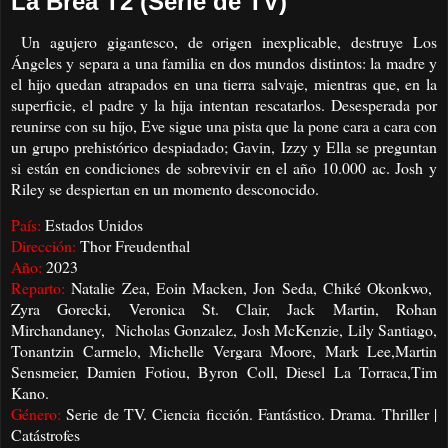
La Brea T2 (Serie de TV)
Un agujero gigantesco, de origen inexplicable, destruye Los
Ángeles y separa a una familia en dos mundos distintos: la madre y
el hijo quedan atrapados en una tierra salvaje, mientras que, en la
superficie, el padre y la hija intentan rescatarlos. Desesperada por
reunirse con su hijo, Eve sigue una pista que la pone cara a cara con
un grupo prehistórico despiadado; Gavin, Izzy y Ella se preguntan
si están en condiciones de sobrevivir en el año 10.000 ac. Josh y
Riley se despiertan en un momento desconocido.
País:
Estados Unidos
Dirección:
Thor Freudenthal
Año:
2023
Reparto:
Natalie Zea, Eoin Macken, Jon Seda, Chiké Okonkwo,
Zyra Gorecki, Veronica St. Clair, Jack Martin, Rohan
Mirchandaney, Nicholas Gonzalez, Josh McKenzie, Lily Santiago,
Tonantzin Carmelo, Michelle Vergara Moore, Mark Lee,Martin
Sensmeier, Damien Fotiou, Byron Coll, Diesel La Torraca,Tim
Kano.
Género:
Serie de TV. Ciencia ficción. Fantástico. Drama. Thriller |
Catástrofes