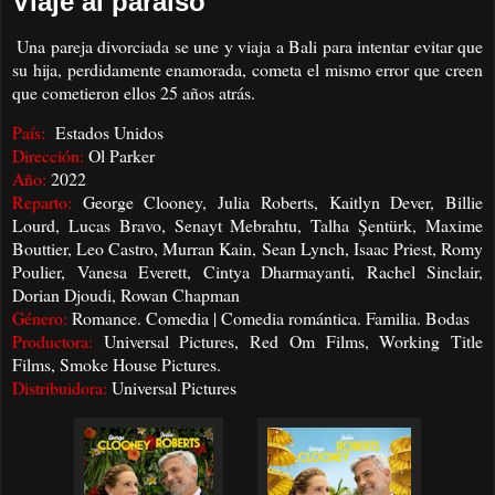
Viaje al paraíso
Una pareja divorciada se une y viaja a Bali para intentar evitar que
su hija, perdidamente enamorada, cometa el mismo error que creen
que cometieron ellos 25 años atrás.
País:
Estados Unidos
Dirección:
Ol Parker
Año:
2022
Reparto:
George Clooney, Julia Roberts, Kaitlyn Dever, Billie
Lourd, Lucas Bravo, Senayt Mebrahtu, Talha Şentürk, Maxime
Bouttier, Leo Castro, Murran Kain, Sean Lynch, Isaac Priest, Romy
Poulier, Vanesa Everett, Cintya Dharmayanti, Rachel Sinclair,
Dorian Djoudi, Rowan Chapman
Género:
Romance. Comedia | Comedia romántica. Familia. Bodas
Productora:
Universal Pictures, Red Om Films, Working Title
Films, Smoke House Pictures.
Distribuidora:
Universal Pictures