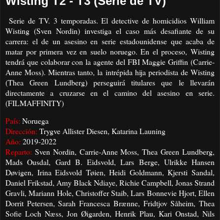
Wisting T2 - T3 (Serie de TV)
Serie de TV. 3 temporadas. El detective de homicidios William
Wisting (Sven Nordin) investiga el caso más desafiante de su
carrera: el de un asesino en serie estadounidense que acaba de
matar por primera vez en suelo noruego. En el proceso, Wisting
tendrá que colaborar con la agente del FBI Maggie Griffin (Carrie-
Anne Moss). Mientras tanto, la intrépida hija periodista de Wisting
(Thea Green Lundberg) perseguirá titulares que le llevarán
directamente a cruzarse en el camino del asesino en serie.
(FILMAFFINITY)
País:
Noruega
Dirección:
Trygve Allister Diesen, Katarina Launing
Año:
2019-2022
Reparto:
Sven Nordin, Carrie-Anne Moss, Thea Green Lundberg,
Mads Ousdal, Gard B. Eidsvold, Lars Berge, Ulrikke Hansen
Døvigen, Irina Eidsvold Tøien, Heidi Goldmann, Kjersti Sandal,
Daniel Frikstad, Amy Black Ndiaye, Richie Campbell, Jonas Strand
Gravli, Mariann Hole, Christoffer Staib, Lars Bonnevie Hjort, Ellen
Dorrit Petersen, Sarah Francesca Brænne, Fridtjov Såheim, Thea
Sofie Loch Næss, Jon Øigarden, Henrik Plau, Kari Onstad, Nils