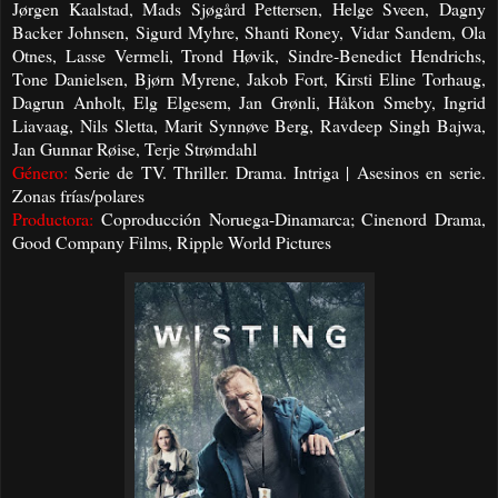
Jørgen Kaalstad, Mads Sjøgård Pettersen, Helge Sveen, Dagny
Backer Johnsen, Sigurd Myhre, Shanti Roney, Vidar Sandem, Ola
Otnes, Lasse Vermeli, Trond Høvik, Sindre-Benedict Hendrichs,
Tone Danielsen, Bjørn Myrene, Jakob Fort, Kirsti Eline Torhaug,
Dagrun Anholt, Elg Elgesem, Jan Grønli, Håkon Smeby, Ingrid
Liavaag, Nils Sletta, Marit Synnøve Berg, Ravdeep Singh Bajwa,
Jan Gunnar Røise, Terje Strømdahl
Género:
Serie de TV. Thriller. Drama. Intriga | Asesinos en serie.
Zonas frías/polares
Productora:
Coproducción Noruega-Dinamarca; Cinenord Drama,
Good Company Films, Ripple World Pictures