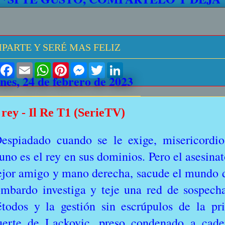
PARTE Y SERÉ MAS FELIZ
S
F
E
W
P
M
T
L
h
a
m
h
i
e
w
i
nes, 24 de febrero de 2023
a
c
a
a
n
s
i
n
r
e
i
t
t
s
t
k
e
b
l
s
e
e
t
e
o
A
r
n
e
d
 rey - Il Re T1 (SerieTV)
o
p
e
g
r
I
k
p
s
e
n
t
r
espiadado cuando se le exige, misericordio
uno es el rey en sus dominios. Pero el asesina
jor amigo y mano derecha, sacude el mundo d
mbardo investiga y teje una red de sospecha
todos y la gestión sin escrúpulos de la pr
erte de Lackovic, preso condenado a caden