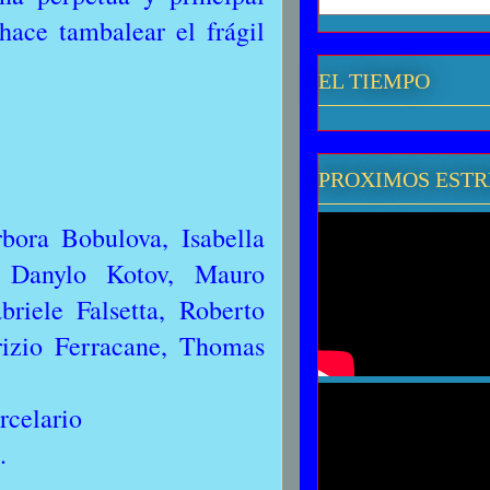
hace tambalear el frágil
EL TIEMPO
PROXIMOS EST
bora Bobulova, Isabella
, Danylo Kotov, Mauro
riele Falsetta, Roberto
brizio Ferracane, Thomas
rcelario
e.