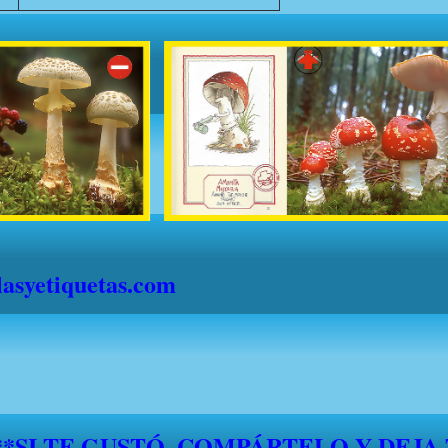
syetiquetas.com
S" DESDE EL 1 DE JULIO HASTA EL 1
."FELICES VACACIONES A TODOS"*
*****SI TE GUSTÓ, COMPÁRTELO Y DEJA