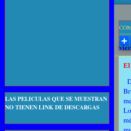
COM
vier
El
D
Br
LAS PELICULAS QUE SE MUESTRAN
me
NO TIENEN LINK DE DESCARGAS
Lo
mé
mu