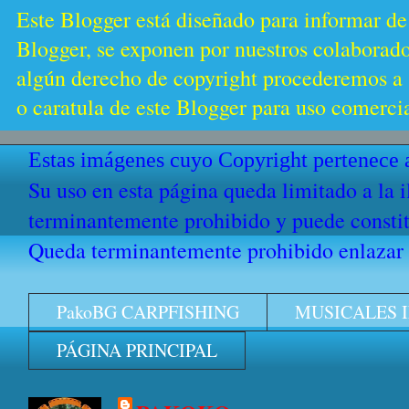
Este Blogger está diseñado para informar de
Blogger, se exponen por nuestros colaborador
algún derecho de copyright procederemos a s
o caratula de este Blogger para uso comercia
Estas imágenes cuyo Copyright pertenece a
Su uso en esta página queda limitado a la 
terminantemente prohibido y puede constitu
Queda terminantemente prohibido enlazar e
PakoBG CARPFISHING
MUSICALES 
PÁGINA PRINCIPAL