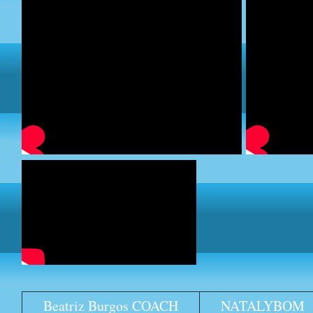
Beatriz Burgos COACH
NATALYBOM