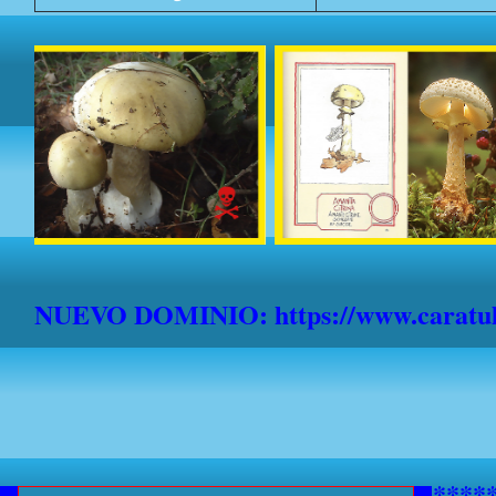
NUEVO DOMINIO: https://www.caratula
***********AVISO A NAVEGANTE
*******************************