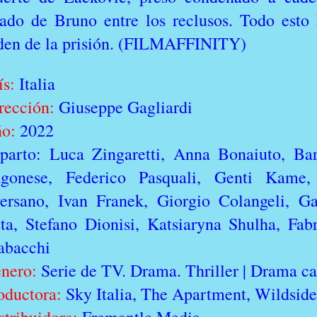
iado de Bruno entre los reclusos. Todo esto 
den de la prisión. (FILMAFFINITY)
ís:
Italia
rección:
Giuseppe Gagliardi
o:
2022
parto: Luca Zingaretti, Anna Bonaiuto, Bar
gonese, Federico Pasquali, Genti Kame
ersano, Ivan Franek, Giorgio Colangeli, Gab
tta, Stefano Dionisi, Katsiaryna Shulha, Fa
abacchi
nero:
Serie de TV. Drama. Thriller | Drama ca
oductora:
Sky Italia, The Apartment, Wildsid