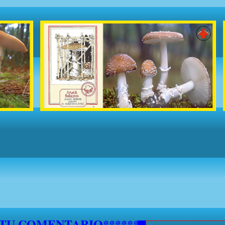
5 DE SEPTIEMBRE NO SE ATENDERAN S
***********
 TU COMENTARIO********************