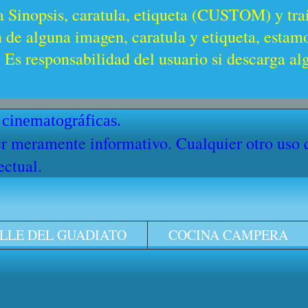
a Sinopsis, caratula, etiqueta (CUSTOM) y trai
n de alguna imagen, caratula y etiqueta, estam
Es responsabilidad del usuario si descarga al
 cinematográficas.
cter meramente informativo. Cualquier otro uso
ectual.
LLE DEL GUADIATO
COCINA CAMPERA