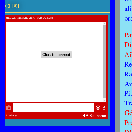
CHAT
al
or
Pa
Di
Añ
Re
Ra
Av
Pi
Tr
Gé
Pr