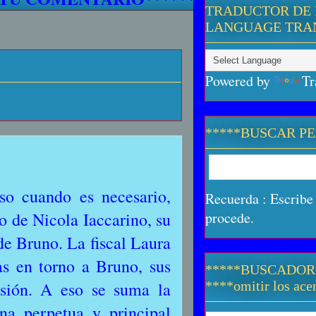
TRADUCTOR DE 
LANGUAGE TRA
Powered by
Tr
*****BUSCAR P
so cuando es necesario,
Recuerda : Escribe 
to de Nicola Iaccarino, su
procede.
e Bruno. La fiscal Laura
s en torno a Bruno, sus
*****BUSCADOR
isión. A eso se suma la
****omitir los acen
a perpetua y principal