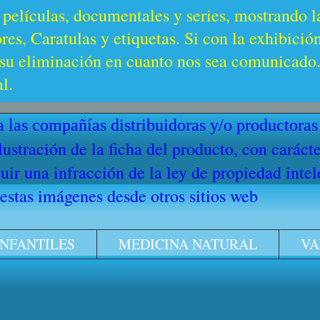
 películas, documentales y series, mostrando l
es, Caratulas y etiquetas. Si con la exhibició
u eliminación en cuanto nos sea comunicado. 
l.
 las compañías distribuidoras y/o productoras
ilustración de la ficha del producto, con cará
ir una infracción de la ley de propiedad intel
stas imágenes desde otros sitios web
INFANTILES
MEDICINA NATURAL
VA