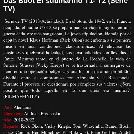
Das Boot El submarino T1- T2 (Serie
TV)
Serie de TV (2018-Actualidad). En el otoño de 1942, en la Francia
ocupada, el buque U-612 se prepara para su viaje inaugural en una
guerra cada vez más sangrienta. La joven tripulación liderada por el
capitán novel Klaus Hoffman (Rick Okon) se enfrenta a su primera
misión en unas condiciones claustrofóbicas. Al elevarse las
tensiones y quebrarse la lealtad, sus personalidades son llevadas al
límite. Mientras tanto, en el puerto de La Rochelle, la vida de
Simone Strasser (Vicky Krieps) se ve trastornada al sumergirse de
lleno en una operación peligrosa y una historia de amor prohibido,
dividida entre su compromiso con Alemania y la Resistencia.
Durante el proceso, se cuestionará por completo sus valores. ¿Será
posible que todo aquello en lo que creía era mentira?.
(FILMAFFINITY)
País:
Alemania
Dirección:
Andreas Prochaska
Año:
2018-2022
Reparto:
Rick Okon, Vicky Krieps, Tom Wlaschiha, Rainer Bock,
Lizzy Caplan, Ben Münchow, Pit Bukowski, Fleur Geffrier, André