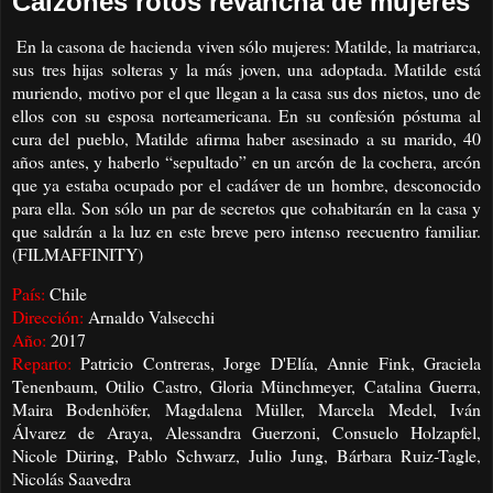
Calzones rotos revancha de mujeres
En la casona de hacienda viven sólo mujeres: Matilde, la matriarca,
sus tres hijas solteras y la más joven, una adoptada. Matilde está
muriendo, motivo por el que llegan a la casa sus dos nietos, uno de
ellos con su esposa norteamericana. En su confesión póstuma al
cura del pueblo, Matilde afirma haber asesinado a su marido, 40
años antes, y haberlo “sepultado” en un arcón de la cochera, arcón
que ya estaba ocupado por el cadáver de un hombre, desconocido
para ella. Son sólo un par de secretos que cohabitarán en la casa y
que saldrán a la luz en este breve pero intenso reecuentro familiar.
(FILMAFFINITY)
País:
Chile
Dirección:
Arnaldo Valsecchi
Año:
2017
Reparto:
Patricio Contreras, Jorge D'Elía, Annie Fink, Graciela
Tenenbaum, Otilio Castro, Gloria Münchmeyer, Catalina Guerra,
Maira Bodenhöfer, Magdalena Müller, Marcela Medel, Iván
Álvarez de Araya, Alessandra Guerzoni, Consuelo Holzapfel,
Nicole Düring, Pablo Schwarz, Julio Jung, Bárbara Ruiz-Tagle,
Nicolás Saavedra