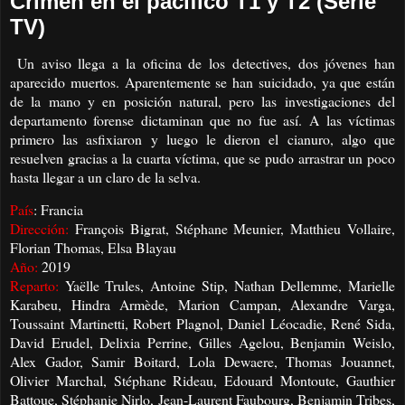
Crimen en el pacífico T1 y T2 (Serie
TV)
Un aviso llega a la oficina de los detectives, dos jóvenes han
aparecido muertos. Aparentemente se han suicidado, ya que están
de la mano y en posición natural, pero las investigaciones del
departamento forense dictaminan que no fue así.
A las víctimas
primero las asfixiaron y luego le dieron el cianuro, algo que
resuelven gracias a la cuarta víctima, que se pudo arrastrar un poco
hasta llegar a un claro de la selva.
País
: Francia
Dirección:
François Bigrat, Stéphane Meunier, Matthieu Vollaire,
Florian Thomas, Elsa Blayau
Año:
2019
Reparto:
Yaëlle Trules, Antoine Stip, Nathan Dellemme, Marielle
Karabeu, Hindra Armède, Marion Campan, Alexandre Varga,
Toussaint Martinetti, Robert Plagnol, Daniel Léocadie, René Sida,
David Erudel, Delixia Perrine, Gilles Agelou, Benjamin Weislo,
Alex Gador, Samir Boitard, Lola Dewaere, Thomas Jouannet,
Olivier Marchal, Stéphane Rideau, Edouard Montoute, Gauthier
Battoue, Stéphanie Nirlo, Jean-Laurent Faubourg, Benjamin Tribes,