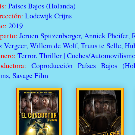
ís:
Países Bajos (Holanda)
rección:
Lodewijk Crijns
ño:
2019
parto:
Jeroen Spitzenberger, Anniek Pheifer, 
z Vergeer, Willem de Wolf, Truus te Selle, H
nero:
Terror. Thriller | Coches/Automovilism
oductora:
Coproducción Países Bajos (Hola
lms, Savage Film