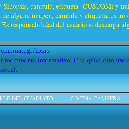
a Sinopsis, caratula, etiqueta (CUSTOM) y trai
n de alguna imagen, caratula y etiqueta, estam
Es responsabilidad del usuario si descarga al
 cinematográficas.
cter meramente informativo. Cualquier otro uso
ectual.
LLE DEL GUADIATO
COCINA CAMPERA