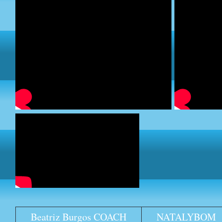
Beatriz Burgos COACH
NATALYBOM