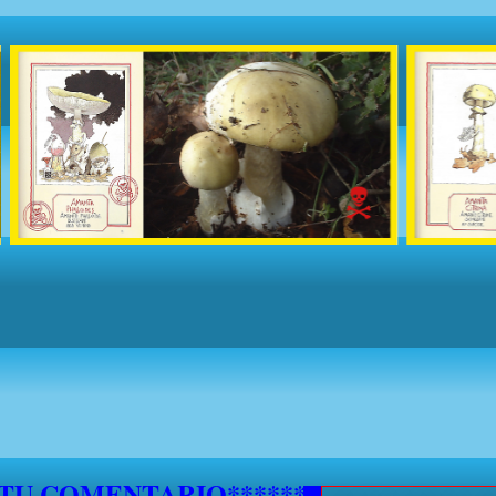
5 DE SEPTIEMBRE NO SE ATENDERAN S
***********
 TU COMENTARIO********************