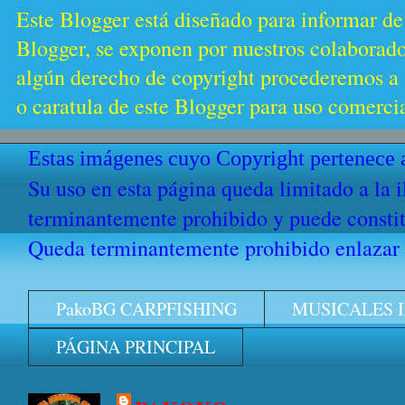
Este Blogger está diseñado para informar de
Blogger, se exponen por nuestros colaborador
algún derecho de copyright procederemos a s
o caratula de este Blogger para uso comercia
Estas imágenes cuyo Copyright pertenece a
Su uso en esta página queda limitado a la 
terminantemente prohibido y puede constitu
Queda terminantemente prohibido enlazar e
PakoBG CARPFISHING
MUSICALES 
PÁGINA PRINCIPAL