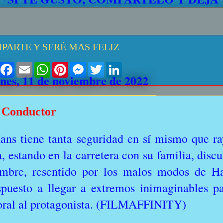
PARTE Y SERÉ MAS FELIZ
S
F
E
W
P
M
T
L
h
a
m
h
i
e
w
i
rnes, 11 de noviembre de 2022
a
c
a
a
n
s
i
n
r
e
i
t
t
s
t
k
e
b
l
s
e
e
t
e
o
A
r
n
e
d
 Conductor
o
p
e
g
r
I
k
p
s
e
n
t
r
ns tiene tanta seguridad en sí mismo que ra
a, estando en la carretera con su familia, disc
mbre, resentido por los malos modos de Ha
spuesto a llegar a extremos inimaginables pa
ral al protagonista. (FILMAFFINITY)