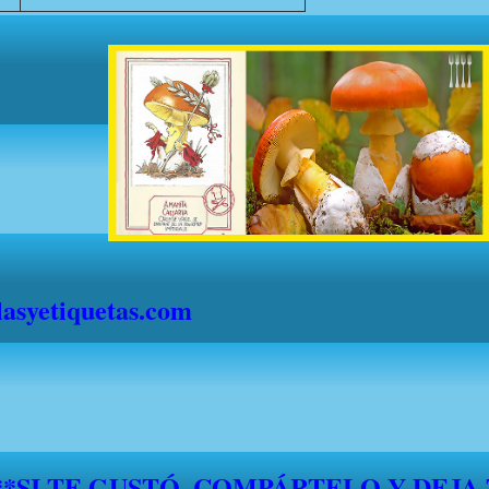
syetiquetas.com
S" DESDE EL 1 DE JULIO HASTA EL 1
."FELICES VACACIONES A TODOS"*
*****SI TE GUSTÓ, COMPÁRTELO Y DEJA