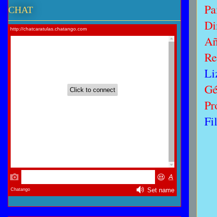
Pa
CHAT
Di
A
Re
Li
Gé
Pr
Fi