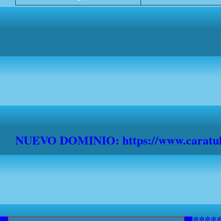
NUEVO DOMINIO: https://www.caratula
***********AVISO A NAVEGANTE
*******************************