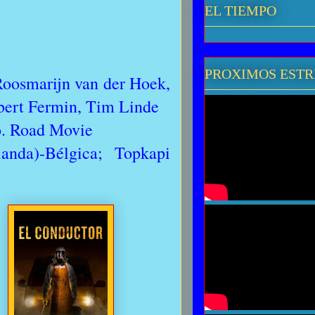
EL TIEMPO
PROXIMOS EST
Roosmarijn van der Hoek,
ubert Fermin, Tim Linde
o. Road Movie
nda)-Bélgica; Topkapi