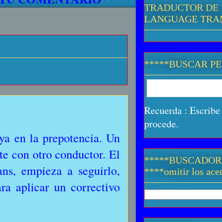
TRADUCTOR DE 
LANGUAGE TRA
*****BUSCAR P
Recuerda : Escribe 
procede.
ya en la prepotencia. Un
ute con otro conductor. El
*****BUSCADOR
ns, empieza a seguirlo,
****omitir los acen
ra aplicar un correctivo