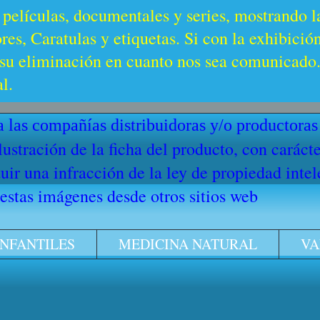
 películas, documentales y series, mostrando l
es, Caratulas y etiquetas. Si con la exhibició
u eliminación en cuanto nos sea comunicado. 
l.
 las compañías distribuidoras y/o productoras
ilustración de la ficha del producto, con cará
ir una infracción de la ley de propiedad intel
stas imágenes desde otros sitios web
INFANTILES
MEDICINA NATURAL
VA