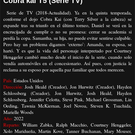
Cobra kai T5 (Serie TV)
Serie de TV (2018-Actualidad). Ya en la quinta temporada,
conforme el dojo Cobra Kai (con Terry Silver a la cabeza) se
expande tras su triunfo en el último torneo, Daniel se verá en la
encrucijada de cumplir o no su promesa: cerrar su academia si
perdía la copa. Samantha, su hija, no puede evitar sentirse culpable.
Pero hay un problema digamos ‘externo’: Amanda, su esposa, se
hartó. Y es que la vida del personaje interpretado por Courtney
Henggeler cambió mucho desde el inicio de la serie, cuando solo
vendía automóviles en el concesionario. Así pues, con justicia le
reclama a su esposo por aquella paz familiar que todos merecen.
País:
Estados Unidos
Dirección:
Josh Heald (Creador), Jon Hurwitz (Creador), Hayden
Schlossberg (Creador), Jon Hurwitz, Josh Heald, Hayden
Schlossberg, Jennifer Celotta, Steve Pink, Michael Grossman, Lin
Oeding, Tawnia McKiernan, Joel Novoa, Steven K. Tsuchida,
Marielle Woods
Año:
2022
Reparto:
William Zabka, Ralph Macchio, Courtney Henggeler,
Xolo Maridueña, Martin Kove, Tanner Buchanan, Mary Mouser,