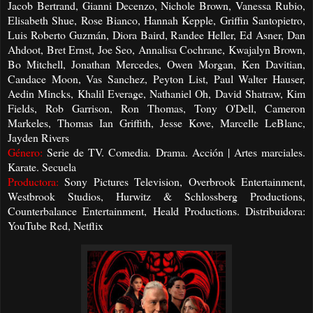
Jacob Bertrand, Gianni Decenzo, Nichole Brown, Vanessa Rubio,
Elisabeth Shue, Rose Bianco, Hannah Kepple, Griffin Santopietro,
Luis Roberto Guzmán, Diora Baird, Randee Heller, Ed Asner, Dan
Ahdoot, Bret Ernst, Joe Seo, Annalisa Cochrane, Kwajalyn Brown,
Bo Mitchell, Jonathan Mercedes, Owen Morgan, Ken Davitian,
Candace Moon, Vas Sanchez, Peyton List, Paul Walter Hauser,
Aedin Mincks, Khalil Everage, Nathaniel Oh, David Shatraw, Kim
Fields, Rob Garrison, Ron Thomas, Tony O'Dell, Cameron
Markeles, Thomas Ian Griffith, Jesse Kove, Marcelle LeBlanc,
Jayden Rivers
Género:
Serie de TV. Comedia. Drama. Acción | Artes marciales.
Karate. Secuela
Productora:
Sony Pictures Television, Overbrook Entertainment,
Westbrook Studios, Hurwitz & Schlossberg Productions,
Counterbalance Entertainment, Heald Productions. Distribuidora:
YouTube Red, Netflix