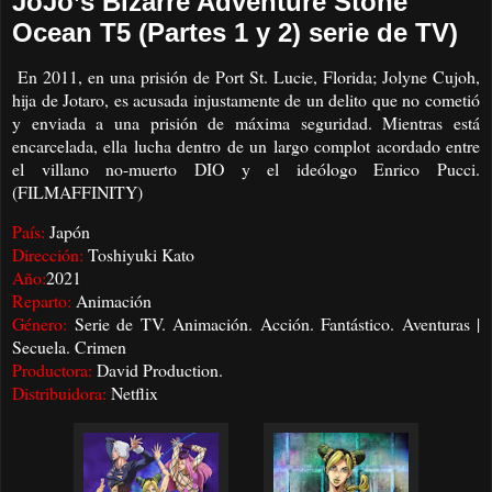
JoJo’s Bizarre Adventure Stone
Ocean T5 (Partes 1 y 2) serie de TV)
En 2011, en una prisión de Port St. Lucie, Florida; Jolyne Cujoh,
hija de Jotaro, es acusada injustamente de un delito que no cometió
y enviada a una prisión de máxima seguridad. Mientras está
encarcelada, ella lucha dentro de un largo complot acordado entre
el villano no-muerto DIO y el ideólogo Enrico Pucci.
(FILMAFFINITY)
País:
Japón
Dirección:
Toshiyuki Kato
Año:
2021
Reparto:
Animación
Género:
Serie de TV. Animación. Acción. Fantástico. Aventuras |
Secuela. Crimen
Productora:
David Production.
Distribuidora:
Netflix