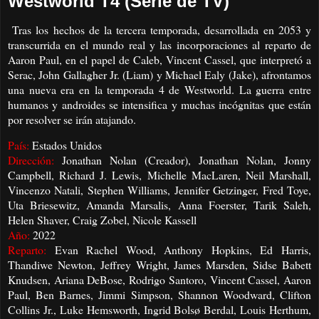
Westworld T4 (Serie de TV)
Tras los hechos de la tercera temporada, desarrollada en 2053 y
transcurrida en el mundo real y las incorporaciones al reparto de
Aaron Paul, en el papel de Caleb, Vincent Cassel, que interpretó a
Serac, John Gallagher Jr. (Liam) y Michael Ealy (Jake), afrontamos
una nueva era en la temporada 4 de Westworld. La guerra entre
humanos y androides se intensifica y muchas incógnitas que están
por resolver se irán atajando.
País:
Estados Unidos
Dirección:
Jonathan Nolan (Creador), Jonathan Nolan, Jonny
Campbell, Richard J. Lewis, Michelle MacLaren, Neil Marshall,
Vincenzo Natali, Stephen Williams, Jennifer Getzinger, Fred Toye,
Uta Briesewitz, Amanda Marsalis, Anna Foerster, Tarik Saleh,
Helen Shaver, Craig Zobel, Nicole Kassell
Año:
2022
Reparto:
Evan Rachel Wood, Anthony Hopkins, Ed Harris,
Thandiwe Newton, Jeffrey Wright, James Marsden, Sidse Babett
Knudsen, Ariana DeBose, Rodrigo Santoro, Vincent Cassel, Aaron
Paul, Ben Barnes, Jimmi Simpson, Shannon Woodward, Clifton
Collins Jr., Luke Hemsworth, Ingrid Bolsø Berdal, Louis Herthum,