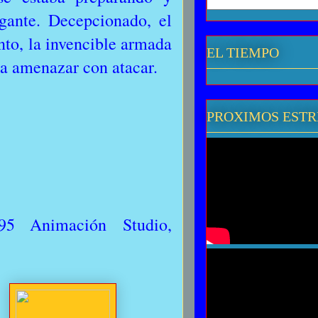
gante. Decepcionado, el
nto, la invencible armada
EL TIEMPO
 a amenazar con atacar.
PROXIMOS EST
95 Animación Studio,