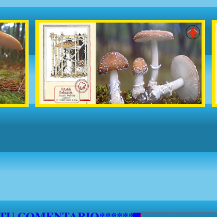
5 DE SEPTIEMBRE NO SE ATENDERAN S
***********
 TU COMENTARIO********************