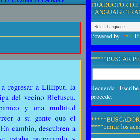
TRADUCTOR DE 
LANGUAGE TRA
Powered by
Tr
*****BUSCAR P
a regresar a Lilliput, la
Recuerda : Escribe 
iga del vecino Blefuscu.
procede.
 pánico y una multitud
creer a su gente que el
*****BUSCADOR
. En cambio, descubren a
****omitir los acen
e estaba preparando y