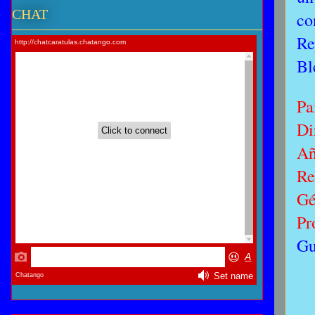
CHAT
co
Re
Bl
Pa
Di
Añ
Re
Gé
Pr
Gu