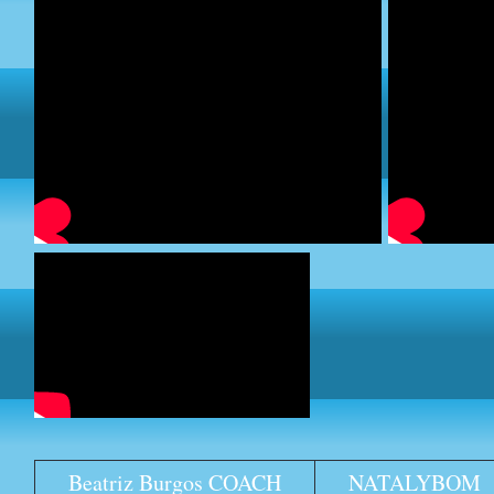
Beatriz Burgos COACH
NATALYBOM