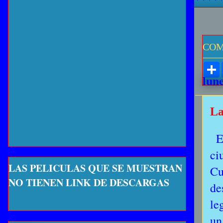
COM
lune
La
E
ci
LAS PELICULAS QUE SE MUESTRAN
Cu
NO TIENEN LINK DE DESCARGAS
de
le
un