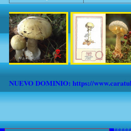
NUEVO DOMINIO: https://www.caratula
***********AVISO A NAVEGANTE
*******************************