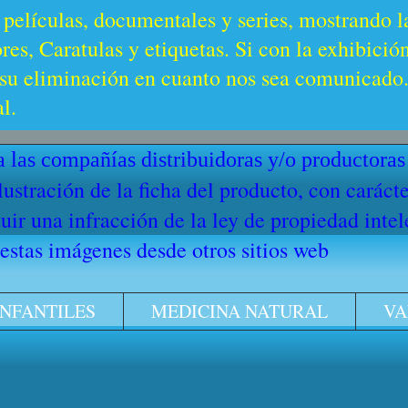
 películas, documentales y series, mostrando l
es, Caratulas y etiquetas. Si con la exhibició
u eliminación en cuanto nos sea comunicado. 
l.
 las compañías distribuidoras y/o productoras
ilustración de la ficha del producto, con cará
ir una infracción de la ley de propiedad intel
stas imágenes desde otros sitios web
INFANTILES
MEDICINA NATURAL
VA