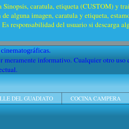
a Sinopsis, caratula, etiqueta (CUSTOM) y trai
n de alguna imagen, caratula y etiqueta, estam
Es responsabilidad del usuario si descarga al
 cinematográficas.
cter meramente informativo. Cualquier otro uso
ectual.
LLE DEL GUADIATO
COCINA CAMPERA