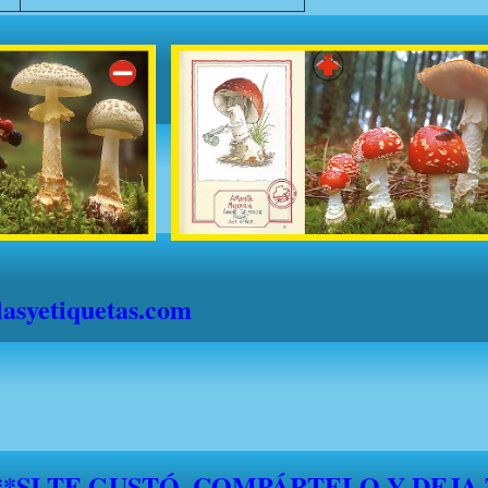
syetiquetas.com
S" DESDE EL 1 DE JULIO HASTA EL 1
."FELICES VACACIONES A TODOS"*
*****SI TE GUSTÓ, COMPÁRTELO Y DEJA