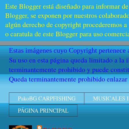
Este Blogger está diseñado para informar de
Blogger, se exponen por nuestros colaborador
algún derecho de copyright procederemos a s
o caratula de este Blogger para uso comercia
Estas imágenes cuyo Copyright pertenece a
Su uso en esta página queda limitado a la 
terminantemente prohibido y puede constitu
Queda terminantemente prohibido enlazar e
PakoBG CARPFISHING
MUSICALES 
PÁGINA PRINCIPAL