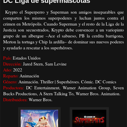
DC Liga de supermascotas
Krypto el Superperro y Superman son amigos inseparables que
comparten los mismos superpoderes y luchan juntos contra el
crimen en Metrópolis. Cuando Superman y el resto de la Liga de la
Justicia son secuestrados, Krypto debe convencer a un variopinto
grupo de un albergue –Ace el sabueso, PB la cerdita barrigona,
Merton la tortuga y Chip la ardilla– de dominar sus nuevos poderes
y ayudarlo a rescatar a los superhéroes.
País:
Estados Unidos
Dirección:
Jared Stern, Sam Levine
Año:
2022
Reparto:
Animación
Género:
Animación. Thriller | Superhéroes. Cómic. DC Comics
Productora:
DC Entertainment, Warner Animation Group, Seven
Bucks Productions, A Stern Talking To, Warner Bros. Animation.
Distribuidora:
Warner Bros.