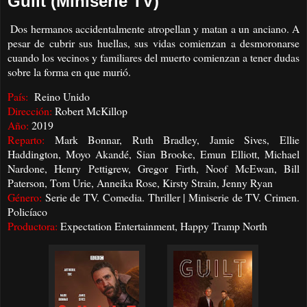
Guilt (Miniserie TV)
Dos hermanos accidentalmente atropellan y matan a un anciano. A
pesar de cubrir sus huellas, sus vidas comienzan a desmoronarse
cuando los vecinos y familiares del muerto comienzan a tener dudas
sobre la forma en que murió.
País:
Reino Unido
Dirección:
Robert McKillop
Año:
2019
Reparto:
Mark Bonnar, Ruth Bradley, Jamie Sives, Ellie
Haddington, Moyo Akandé, Sian Brooke, Emun Elliott, Michael
Nardone, Henry Pettigrew, Gregor Firth, Noof McEwan, Bill
Paterson, Tom Urie, Anneika Rose, Kirsty Strain, Jenny Ryan
Género:
Serie de TV. Comedia. Thriller | Miniserie de TV. Crimen.
Policíaco
Productora:
Expectation Entertainment, Happy Tramp North