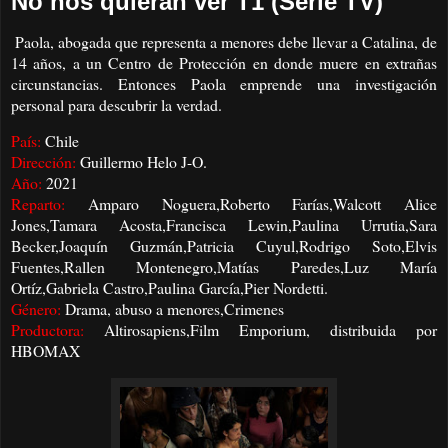
No nos quieran ver T1 (Serie TV)
Paola, abogada que representa a menores debe llevar a Catalina, de
14 años, a un Centro de Protección en donde muere en extrañas
circunstancias. Entonces Paola emprende una investigación
personal para descubrir la verdad.
País:
Chile
Dirección:
Guillermo Helo J-O.
Año:
2021
Reparto:
Amparo Noguera,Roberto Farías,Walcott Alice
Jones,Tamara Acosta,Francisca Lewin,Paulina Urrutia,Sara
Becker,Joaquín Guzmán,Patricia Cuyul,Rodrigo Soto,Elvis
Fuentes,Rallen Montenegro,Matías Paredes,Luz María
Ortíz,Gabriela Castro,Paulina García,Pier Nordetti.
Género:
Drama, abuso a menores,Crimenes
Productora:
Altirosapiens,Film Emporium, distribuida por
HBOMAX