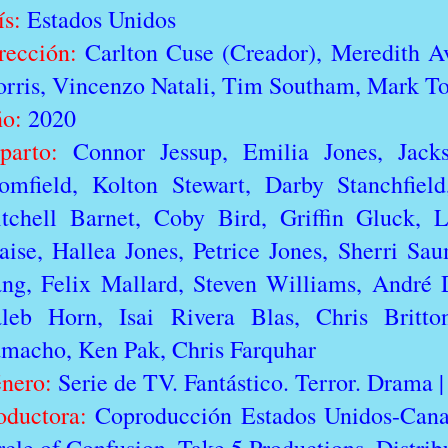
ís:
Estados Unidos
rección:
Carlton Cuse (Creador), Meredith Av
rris, Vincenzo Natali, Tim Southam, Mark T
o:
2020
parto:
Connor Jessup, Emilia Jones, Jack
omfield, Kolton Stewart, Darby Stanchfiel
tchell Barnet, Coby Bird, Griffin Gluck, L
aise, Hallea Jones, Petrice Jones, Sherri Sa
ng, Felix Mallard, Steven Williams, André
leb Horn, Isai Rivera Blas, Chris Britt
macho, Ken Pak, Chris Farquhar
nero:
Serie de TV. Fantástico. Terror. Drama
oductora:
Coproducción Estados Unidos-Cana