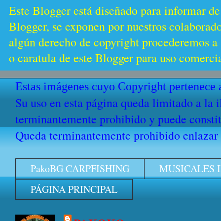
Este Blogger está diseñado para informar de
Blogger, se exponen por nuestros colaborador
algún derecho de copyright procederemos a s
o caratula de este Blogger para uso comercia
Estas imágenes cuyo Copyright pertenece a
Su uso en esta página queda limitado a la 
terminantemente prohibido y puede constitu
Queda terminantemente prohibido enlazar e
PakoBG CARPFISHING
MUSICALES 
PÁGINA PRINCIPAL