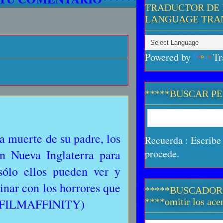
TRADUCTOR DE 
LANGUAGE TRA
Powered by
Tr
*****BUSCAR P
a muerte de su padre, los
Recuerda : Escribe 
n Nueva Inglaterra para
procede.
sólo ellos pueden ver y
minar con los horrores que
*****BUSCADOR
s. (FILMAFFINITY)
****omitir los acen