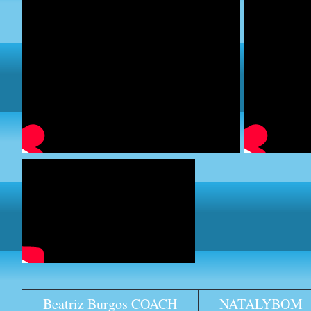
Beatriz Burgos COACH
NATALYBOM