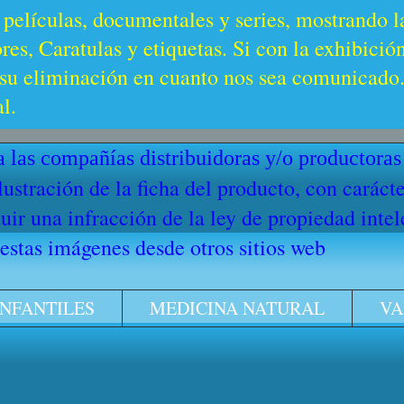
 películas, documentales y series, mostrando l
es, Caratulas y etiquetas. Si con la exhibició
u eliminación en cuanto nos sea comunicado. 
l.
 las compañías distribuidoras y/o productoras
ilustración de la ficha del producto, con cará
ir una infracción de la ley de propiedad intel
stas imágenes desde otros sitios web
INFANTILES
MEDICINA NATURAL
VA