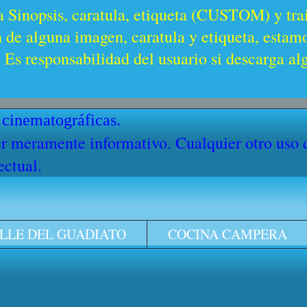
a Sinopsis, caratula, etiqueta (CUSTOM) y trai
n de alguna imagen, caratula y etiqueta, estam
Es responsabilidad del usuario si descarga al
 cinematográficas.
cter meramente informativo. Cualquier otro uso
ectual.
LLE DEL GUADIATO
COCINA CAMPERA