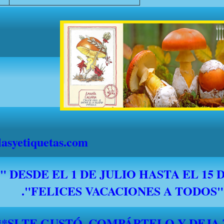
syetiquetas.com
*****SI TE GUSTÓ, COMPÁRTELO Y DEJA