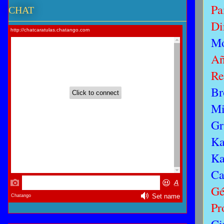
Pa
CHAT
Di
Mo
Añ
Re
Br
Mi
Gr
Ka
Ka
Ca
Gé
Pr