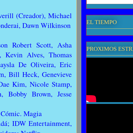
erill (Creador), Michael
EL TIEMPO
onderai, Dawn Wilkinson
son Robert Scott, Asha
PROXIMOS EST
d, Kevin Alves, Thomas
aysla De Oliveira, Eric
um, Bill Heck, Genevieve
 Dae Kim, Nicole Stamp,
on, Bobby Brown, Jesse
 | Cómic. Magia
dá; IDW Entertainment,